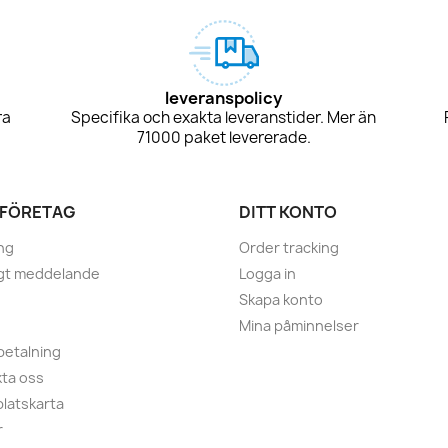
leveranspolicy
ra
Specifika och exakta leveranstider. Mer än
71000 paket levererade.
 FÖRETAG
DITT KONTO
ng
Order tracking
igt meddelande
Logga in
Skapa konto
Mina påminnelser
betalning
ta oss
latskarta
r