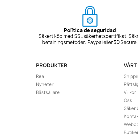
Política de seguridad
Säkert köp med SSL säkerhetscertifikat. Säk
betalningsmetoder: Paypal eller 3D Secure.
PRODUKTER
VÅRT
Rea
Shippi
Nyheter
Rättsl
Bästsäljare
Villkor
Oss
Säker 
Kontak
Webbp
Butike