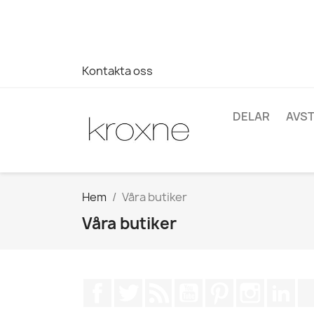
Om du inte har hittat produkten du letar efter eller har fr
696403761
Kontakta oss
DELAR
AVS
Hem
Våra butiker
Våra butiker
Facebook
Twitter
RSS
YouTube
Pinterest
Instagra
Lin