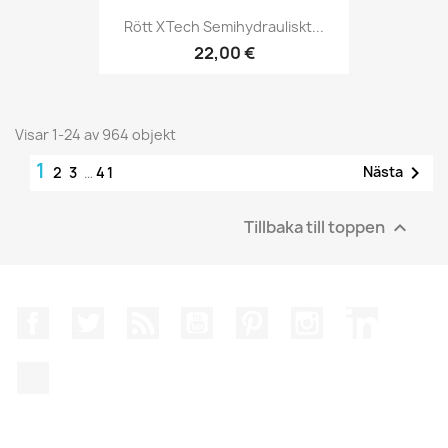
Rött XTech Semihydrauliskt...
22,00 €
Visar 1-24 av 964 objekt
1

Nästa
2
3
…
41
Tillbaka till toppen

Facebook
Twitter
RSS
YouTube
Pinterest
Instagram
LinkedIn
TikTok