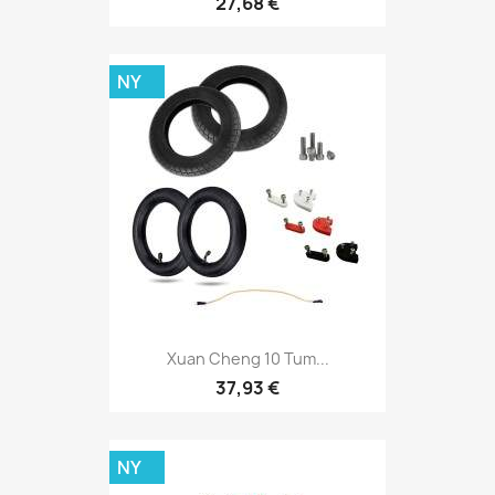
27,68 €
NY
Xuan Cheng 10 Tum...
37,93 €
NY