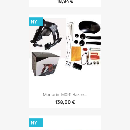
18,94 €
NY
Monorim MXR1 Bakre...
138,00 €
NY