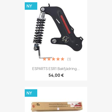
NY
(1)
ESPARTS ESR1 Bakfjädring...
54,00 €
NY