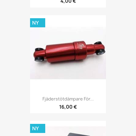
4,00 €
NY
Fjäderstötdämpare För...
16,00 €
NY