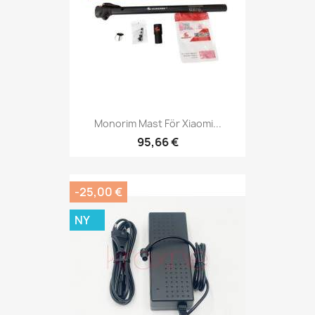
Monorim Mast För Xiaomi...
95,66 €
-25,00 €
NY