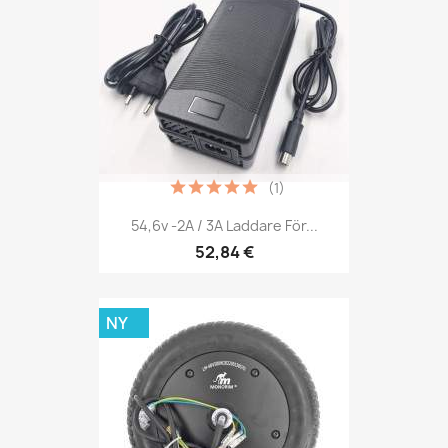
(1)
54,6v -2A / 3A Laddare För...
52,84 €
NY