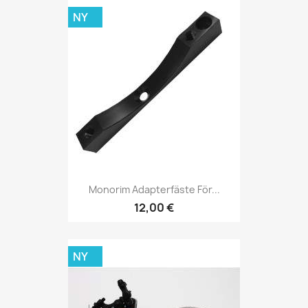
NY
Monorim Adapterfäste För...
12,00 €
NY