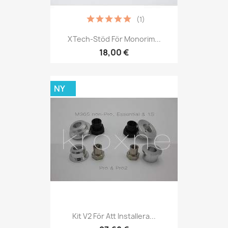
(1)
XTech-Stöd För Monorim...
18,00 €
NY
Kit V2 För Att Installera...