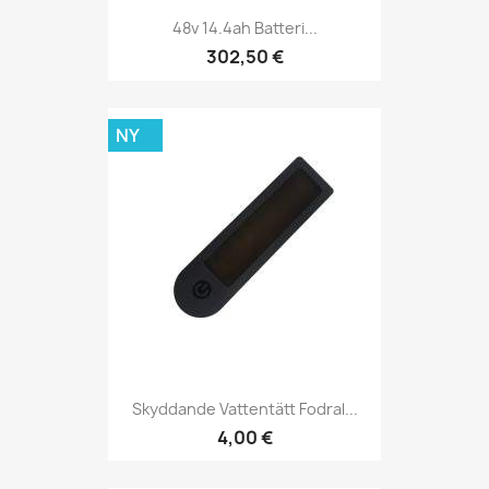
48v 14.4ah Batteri...
302,50 €
NY
Skyddande Vattentätt Fodral...
4,00 €