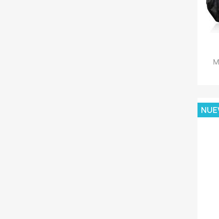
M
NUE