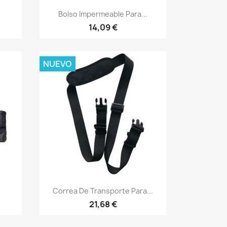
Vista rápida

Bolso Impermeable Para...
14,09 €
NUEVO
Vista rápida

Correa De Transporte Para...
21,68 €