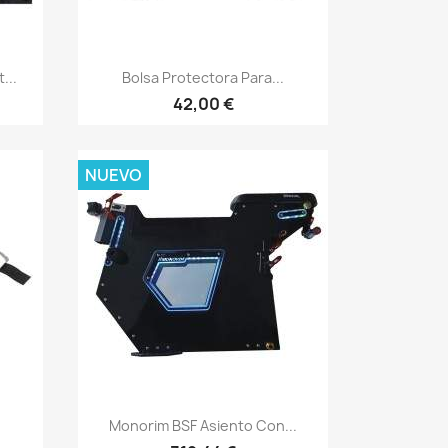
Vista rápida

...
Bolsa Protectora Para...
42,00 €
NUEVO
Vista rápida

Monorim BSF Asiento Con...