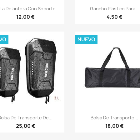
Vista rápida
Vista rápida


ta Delantera Con Soporte...
Gancho Plastico Para...
12,00 €
4,50 €
VO
NUEVO
Vista rápida
Vista rápida


Bolsa De Transporte De...
Bolsa De Transporte...
25,00 €
18,00 €