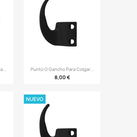
Vista rápida

a...
Punto O Gancho Para Colgar...
8,00 €
NUEVO