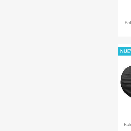
Bol
NUE
Bol