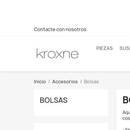
Si no has encontrado el producto que buscas o tienes dud
más rápida a tus consultas --> Whatsapp +34 696403761
Contacte con nosotros
PIEZAS
SUS
Inicio
Accesorios
Bolsas
B
BOLSAS
Aqu
cos
¿Al