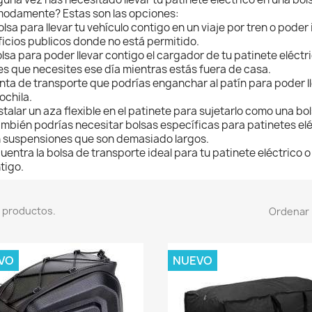
odamente? Estas son las opciones:
olsa para llevar tu vehículo contigo en un viaje por tren o poder 
ficios publicos donde no está permitido.
olsa para poder llevar contigo el cargador de tu patinete eléctr
les que necesites ese día mientras estás fuera de casa.
inta de transporte que podrías enganchar al patín para poder l
ochila.
nstalar un aza flexible en el patinete para sujetarlo como una bol
ambién podrías necesitar bolsas específicas para patinetes el
 suspensiones que son demasiado largos.
uentra la bolsa de transporte ideal para tu patinete eléctrico o
tigo.
 productos.
Ordenar 
VO
NUEVO