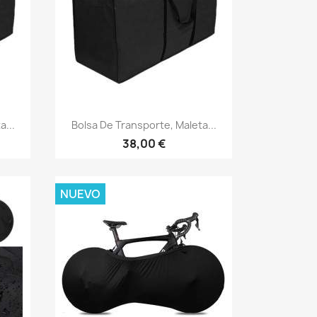
Vista rápida

a...
Bolsa De Transporte, Maleta...
38,00 €
NUEVO