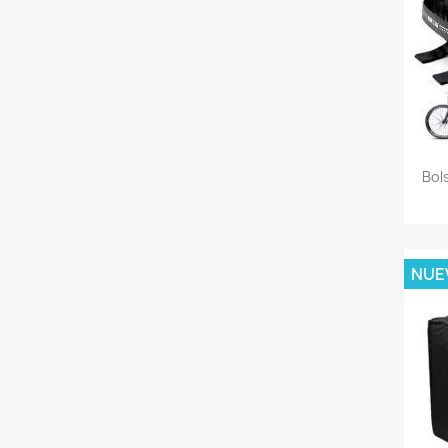
Bol
NUE