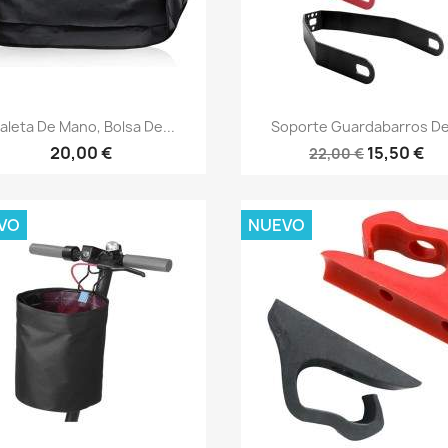
Vista rápida
Vista rápida


aleta De Mano, Bolsa De...
Soporte Guardabarros De.
20,00 €
15,50 €
22,00 €
VO
NUEVO