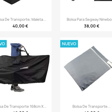
Vista rápida
Vista rápida


sa De Transporte, Maleta...
Bolsa Para Segway Ninebot
40,00 €
38,00 €
VO
NUEVO
Vista rápida
Vista rápida


sa De Transporte 168cm X...
Bolsa De Transporte...