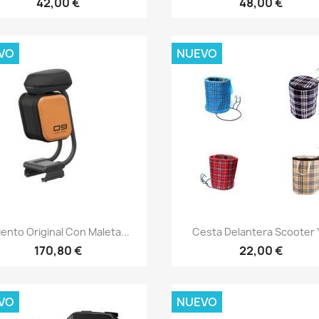
42,00 €
48,00 €
VO
NUEVO
Vista rápida
Vista rápida


iento Original Con Maleta...
Cesta Delantera Scooter Y
170,80 €
22,00 €
VO
NUEVO