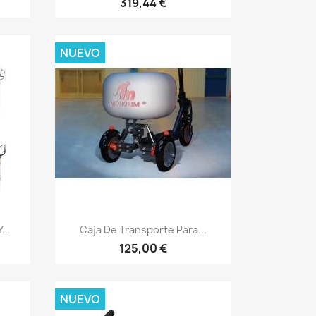
319,44 €
NUEVO
Vista rápida

...
Caja De Transporte Para...
125,00 €
NUEVO