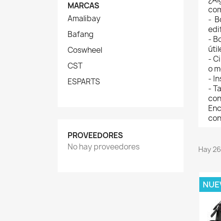
MARCAS
com
Amalibay
- B
edi
Bafang
- B
úti
Coswheel
- C
CST
o m
- I
ESPARTS
- T
con
Enc
con
PROVEEDORES
No hay proveedores
Hay 26
NUE