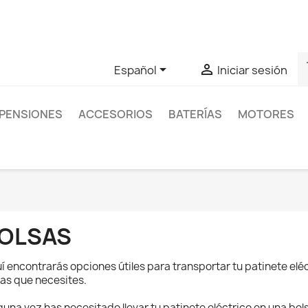
as sobre un producto en concreto tú puedes contactar con nos
s


Español
Iniciar sesión
PENSIONES
ACCESORIOS
BATERÍAS
MOTORES
OLSAS
í encontrarás opciones útiles para transportar tu patinete eléc
as que necesites.
guna vez has necesitado llevar tu patinete eléctrico en una bol