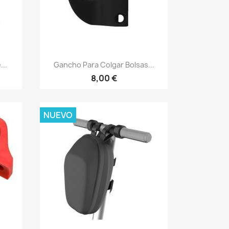
Vista rápida

..
Gancho Para Colgar Bolsas...
8,00 €
NUEVO