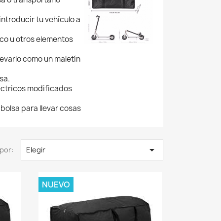
introducir tu vehículo a
ico u otros elementos
levarlo como un maletín
sa.
éctricos modificados
 bolsa para llevar cosas

por:
Elegir
NUEVO