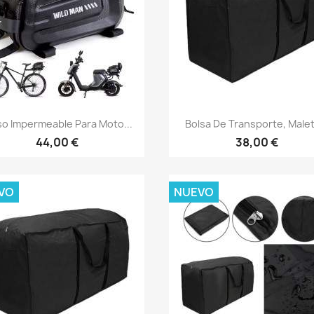
Vista rápida
Vista rápida


so Impermeable Para Moto...
Bolsa De Transporte, Malet
44,00 €
38,00 €
VO
NUEVO