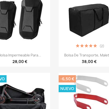
(2)
Vista rápida
Vista rápida


Bolsa Impermeable Para...
Bolsa De Transporte, Malet
28,00 €
38,00 €
VO
-6,50 €
NUEVO