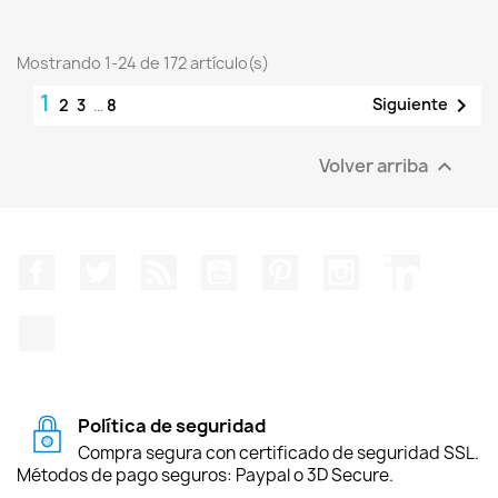
Mostrando 1-24 de 172 artículo(s)
1

Siguiente
2
3
…
8
Volver arriba

Facebook
Twitter
Rss
YouTube
Pinterest
Instagram
LinkedIn
TikTok
Política de seguridad
Compra segura con certificado de seguridad SSL.
Métodos de pago seguros: Paypal o 3D Secure.