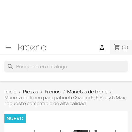
Si no has encontrado el producto que buscas o tienes
dudas sobre un producto en concreto tú puedes
contactar con nosotros a través de Whatsapp para
obtener una respuesta más rápida a tus consultas -->
Whatsapp +34 696403761
shopping_cart


(0)
search
Inicio
Piezas
Frenos
Manetas de freno
Maneta de freno para patinete Xiaomi 5, 5 Pro y 5 Max,
repuesto compatible de alta calidad
NUEVO