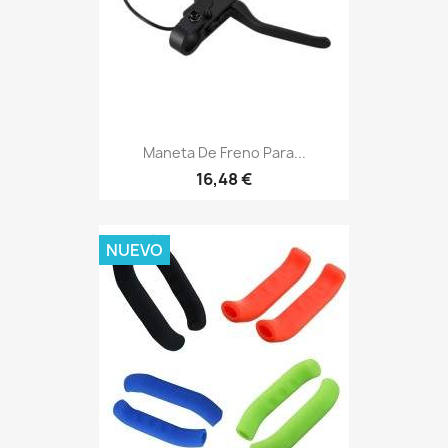
Maneta De Freno Para...
16,48 €
NUEVO