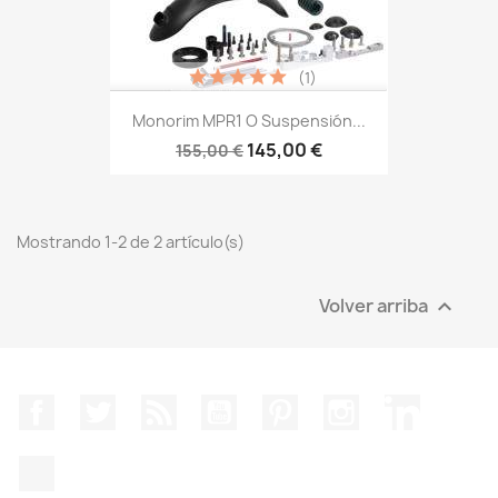
(1)
Monorim MPR1 O Suspensión...
145,00 €
155,00 €
Mostrando 1-2 de 2 artículo(s)
Volver arriba

Facebook
Twitter
Rss
YouTube
Pinterest
Instagram
LinkedIn
TikTok