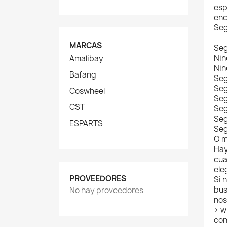
esp
enc
Seg
MARCAS
Se
Nin
Amalibay
Nin
Bafang
Seg
Seg
Coswheel
Seg
CST
Seg
Seg
ESPARTS
Se
O m
Hay
cua
ele
PROVEEDORES
Si 
bus
No hay proveedores
nos
> w
con