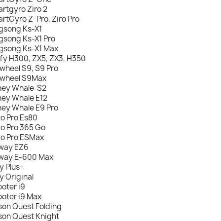
rtgyro Ziro 2
rtGyro Z-Pro, Ziro Pro
gsong Ks-X1
gsong Ks-X1 Pro
gsong Ks-X1 Max
fy H300, ZX5, ZX3, H350
nwheel S9, S9 Pro
nwheel S9Max
ey Whale S2
ey Whale E12
ey Whale E9 Pro
o Pro Es80
o Pro 365 Go
o Pro ESMax
way EZ6
way E-600 Max
y Plus+
y Original
ooter i9
ooter i9 Max
son Quest Folding
son Quest Knight