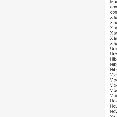
Muc
com
com
Xia
Xia
Xia
Xia
Xia
Xia
Urb
Urb
Hib
Hib
Hib
Viv
Vib
Vib
Vib
Vib
Hov
Hov
Hov
Sma