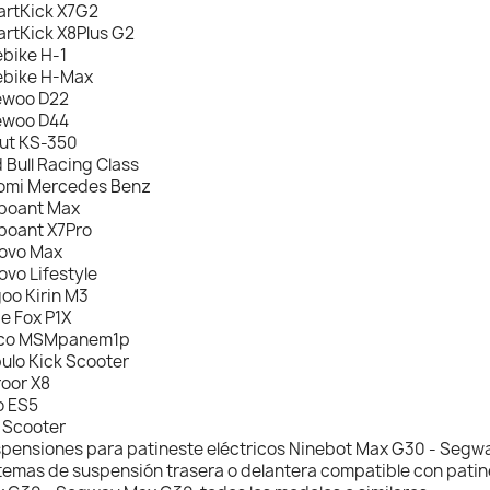
rtKick X7G2
rtKick X8Plus G2
ebike H-1
ebike H-Max
ewoo D22
ewoo D44
ut KS-350
 Bull Racing Class
omi Mercedes Benz
boant Max
boant X7Pro
ovo Max
ovo Lifestyle
oo Kirin M3
de Fox P1X
ico MSMpanem1p
ulo Kick Scooter
oor X8
o ES5
 Scooter
pensiones para patineste eléctricos Ninebot Max G30 - Segw
temas de suspensión trasera o delantera compatible con patin