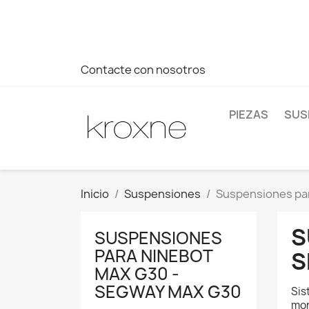
Si no has encontrado el producto que buscas o tienes dud
más rápida a tus consultas --> Whatsapp +34 696403761
Contacte con nosotros
PIEZAS
SUS
Inicio
Suspensiones
Suspensiones pa
S
SUSPENSIONES
PARA NINEBOT
S
MAX G30 -
SEGWAY MAX G30
Sis
mor