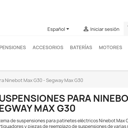
as sobre un producto en concreto tú puedes contactar con nos
s


Español
Iniciar sesión
PENSIONES
ACCESORIOS
BATERÍAS
MOTORES
ra Ninebot Max G30 - Segway Max G30
USPENSIONES PARA NINEBO
EGWAY MAX G30
tema de suspensiones para patinetes eléctricos Ninebot Max
tiguadores y piezas de reemplazo de suspensiones de varias