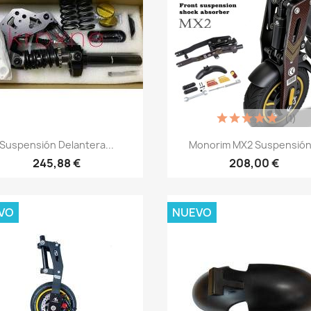
(1)
Vista rápida
Vista rápida


Suspensión Delantera...
Monorim MX2 Suspensión.
245,88 €
208,00 €
VO
NUEVO