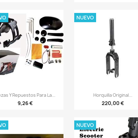
VO
NUEVO
Vista rápida
Vista rápida


ezas Y Repuestos Para La...
Horquilla Original...
9,26 €
220,00 €
VO
NUEVO