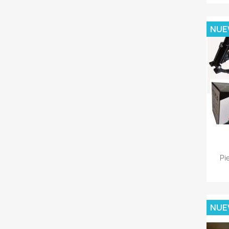
NUE
Pi
NUE