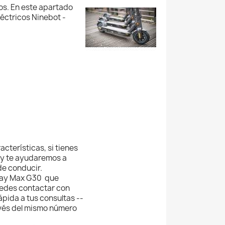
os. En este apartado
éctricos Ninebot -
cterísticas, si tienes
 y te ayudaremos a
de conducir.
gway Max G30 que
uedes contactar con
pida a tus consultas --
vés del mismo número