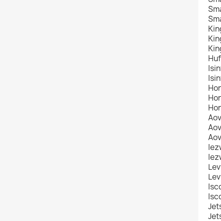
Sma
Sma
Kin
Kin
Kin
Huf
Isi
Isi
Hon
Hon
Hon
Aov
Aov
Aov
Iez
Iez
Lev
Lev
Isc
Isc
Jet
Jet