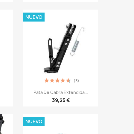
NUEVO
(3)
Vista rápida

Pata De Cabra Extendida...
39,25 €
NUEVO