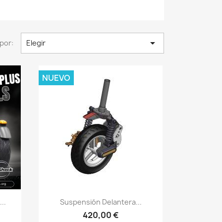

por:
Elegir
NUEVO
Vista rápida

..
Suspensión Delantera...
420,00 €