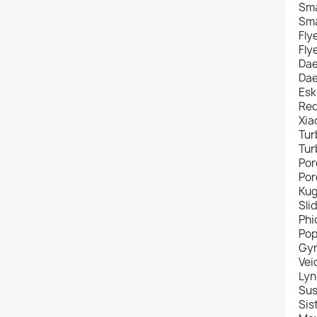
Sma
Sma
Fly
Fly
Da
Da
Esk
Red
Xia
Tur
Tur
Por
Por
Kug
Sli
Ph
Pop
Gyr
Vei
Lyn
Sus
Sis