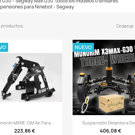
 G30 - Segway Max G30 todos los modelos o similares.
pensiones para Ninebot - Segway
 productos.
Ordenar 
VO
NUEVO
Vista rápida
Vista rápida


norim MXRE-GM Air Para...
Suspensión Delantera De.
223,86 €
406,08 €