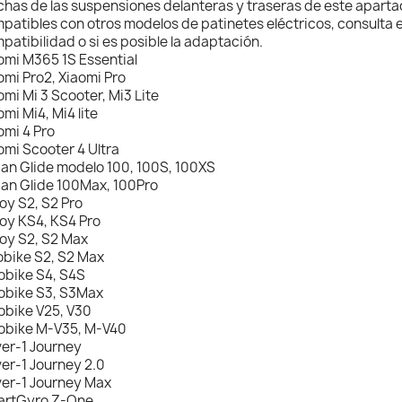
has de las suspensiones delanteras y traseras de este apart
patibles con otros modelos de patinetes eléctricos, consulta 
patibilidad o si es posible la adaptación.
omi M365 1S Essential
omi Pro2, Xiaomi Pro
omi Mi 3 Scooter, Mi3 Lite
omi Mi4, Mi4 lite
omi 4 Pro
omi Scooter 4 Ultra
an Glide modelo 100, 100S, 100XS
an Glide 100Max, 100Pro
oy S2, S2 Pro
oy KS4, KS4 Pro
oy S2, S2 Max
obike S2, S2 Max
obike S4, S4S
obike S3, S3Max
obike V25, V30
obike M-V35, M-V40
er-1 Journey
er-1 Journey 2.0
er-1 Journey Max
rtGyro Z-One