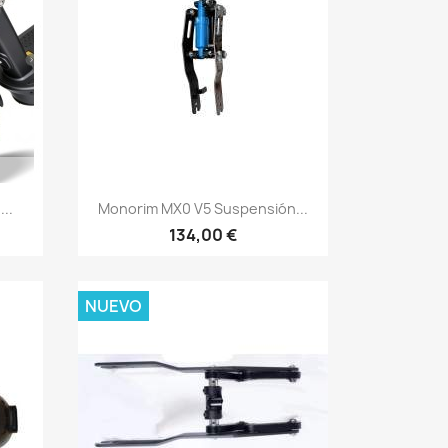
Vista rápida

..
Monorim MX0 V5 Suspensión...
134,00 €
NUEVO