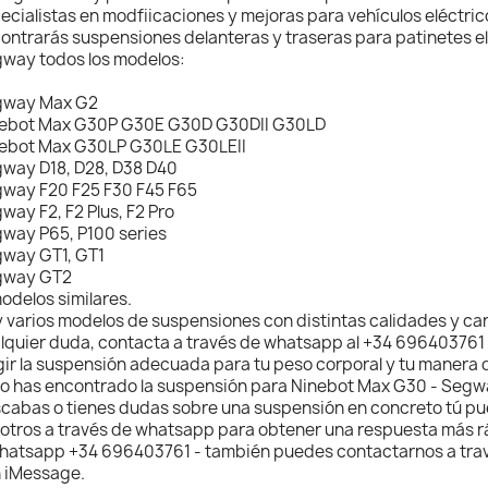
ecialistas en modfiicaciones y mejoras para vehículos eléctric
ontrarás suspensiones delanteras y traseras para patinetes el
way todos los modelos:
gway Max G2
ebot Max G30P G30E G30D G30DII G30LD
ebot Max G30LP G30LE G30LEII
way D18, D28, D38 D40
way F20 F25 F30 F45 F65
way F2, F2 Plus, F2 Pro
way P65, P100 series
way GT1, GT1
gway GT2
odelos similares.
 varios modelos de suspensiones con distintas calidades y cara
lquier duda, contacta a través de whatsapp al +34 696403761
gir la suspensión adecuada para tu peso corporal y tu manera 
no has encontrado la suspensión para Ninebot Max G30 - Se
cabas o tienes dudas sobre una suspensión en concreto tú p
otros a través de whatsapp para obtener una respuesta más rá
hatsapp +34 696403761 - también puedes contactarnos a tra
 iMessage.