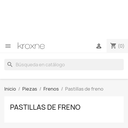
Si no has encontrado el producto que buscas o tienes
dudas sobre un producto en concreto tú puedes
contactar con nosotros a través de Whatsapp para
obtener una respuesta más rápida a tus consultas -->
Whatsapp +34 696403761
shopping_cart


(0)
search
Inicio
Piezas
Frenos
Pastillas de freno
PASTILLAS DE FRENO