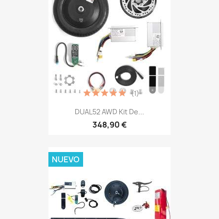
(1)
DUAL52 AWD Kit De...
348,90 €
NUEVO