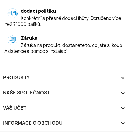
dodací politiku
Konkrétní a přesné dodací lhůty. Doručeno více
než 71000 balíků.
Záruka
Záruka na produkt, dostanete to, co jste si koupili.
Asistence a pomoc s instalací
PRODUKTY

NAŠE SPOLEČNOST

VÁŠ ÚČET

INFORMACE O OBCHODU
keyboard_arrow_down