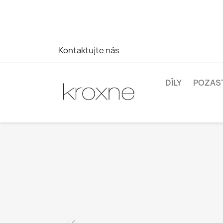
Pokud jste nenašli produkt, který hledáte, nebo máte dota
WhatsApp +34 696403761
Kontaktujte nás
DÍLY
POZAS