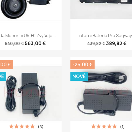
Rychlý náhled
Rychlý náhled


da Monorim U5-F0 Zvyšuje...
Interní Baterie Pro Segway.
563,00 €
389,82 €
640,00 €
439,82 €
,00 €
-25,00 €
VÉ
NOVÉ
(5)
(1)