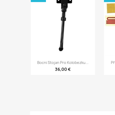
Rychlý náhled

Bocni Stojan Pro Kolobezku...
Př
36,00 €