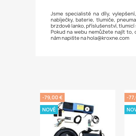
Jsme specialisté na díly, vylepšení
nabíječky, baterie, tlumiče, pneuma
brzdové lanko, příslušenství, tlumicí
Pokud na webu nemůžete najít to, 
nám napište na hola@kroxne.com
-79,00 €
-77
NOVÉ
NO