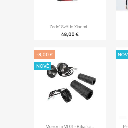
Rychlý náhled

Zadní Světlo Xiaomi...
48,00 €
-8,00 €
NOV
NOVÉ
Rychlý náhled

Monorim ML01 - Blikající...
Pr