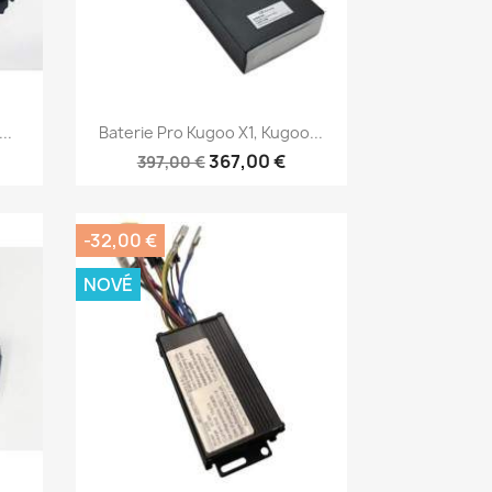
Rychlý náhled

..
Baterie Pro Kugoo X1, Kugoo...
367,00 €
397,00 €
-32,00 €
NOVÉ