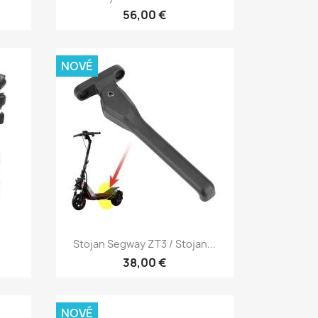
56,00 €
NOVÉ
Rychlý náhled

Stojan Segway ZT3 / Stojan...
38,00 €
NOVÉ