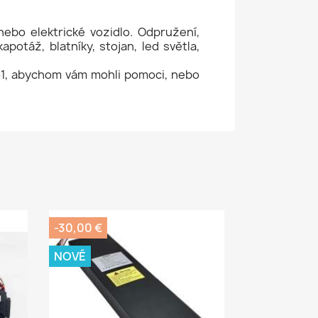
 nebo elektrické vozidlo. Odpružení,
potáž, blatníky, stojan, led světla,
61, abychom vám mohli pomoci, nebo
-30,00 €
NOVÉ