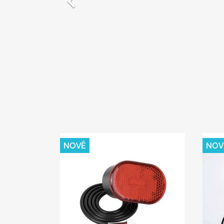

NOVÉ
NOV