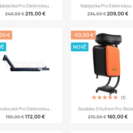
Rychlý náhled
Rychlý náhled


abíječka Pro Elektrickou...
Nabíječka Pro Elektrickou.
215,00 €
209,00 €
240,00 €
234,00 €
,00 €
-50,00 €
VÉ
NOVÉ
(1)
Rychlý náhled
Rychlý náhled


odvozek Pro Elektrickou...
Sedátko S Kufrem Pro Skútr
172,00 €
160,00 €
190,00 €
210,00 €