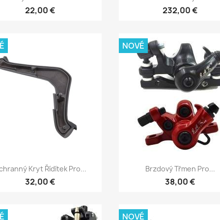
22,00 €
232,00 €
É
NOVÉ
Rychlý náhled
Rychlý náhled


chranný Kryt Řídítek Pro...
Brzdový Třmen Pro...
32,00 €
38,00 €
É
NOVÉ