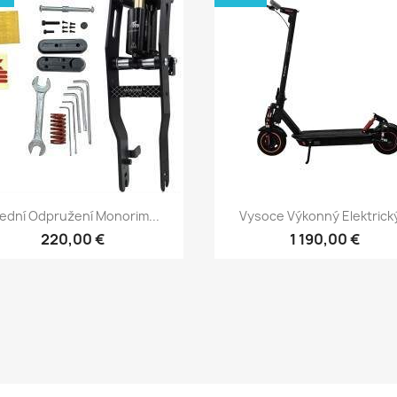
Rychlý náhled
Rychlý náhled


ední Odpružení Monorim...
Vysoce Výkonný Elektrický
220,00 €
1 190,00 €