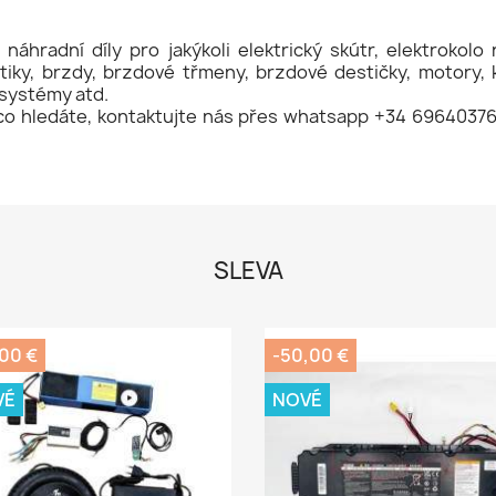
, náhradní díly pro jakýkoli elektrický skútr, elektrokolo
tiky, brzdy, brzdové třmeny, brzdové destičky, motory, ka
 systémy atd.
co hledáte, kontaktujte nás přes whatsapp +34 6964037
SLEVA
,00 €
-50,00 €
VÉ
NOVÉ