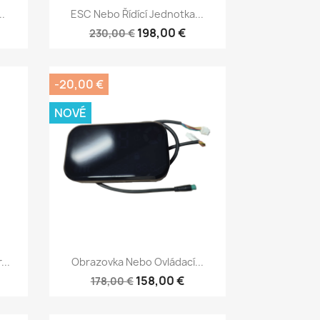
Rychlý náhled

..
ESC Nebo Řídící Jednotka...
198,00 €
230,00 €
-20,00 €
NOVÉ
Rychlý náhled

...
Obrazovka Nebo Ovládací...
158,00 €
178,00 €