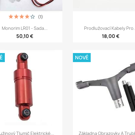
(1)
Rychlý náhled
Rychlý náhled


Monorim LR01 - Sada...
Prodlužovací Kabely Pro..
50,10 €
18,00 €
É
NOVÉ
Rychlý náhled
Rychlý náhled


užinový Tlumič Elektrické...
Základna Obrazovky A Trubk