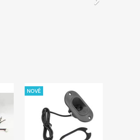

NOVÉ