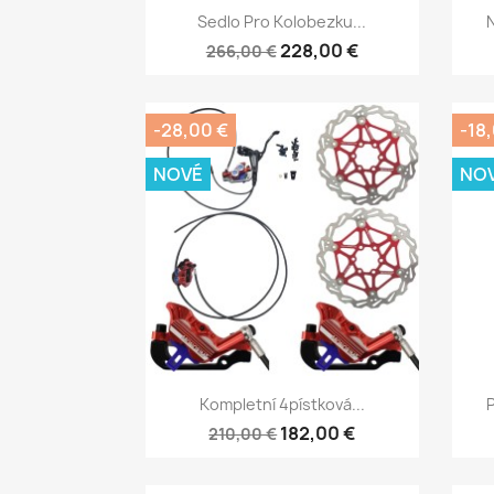
Rychlý náhled

Sedlo Pro Kolobezku...
N
228,00 €
266,00 €
-28,00 €
-18
NOVÉ
NO
Rychlý náhled

Kompletní 4pístková...
P
182,00 €
210,00 €