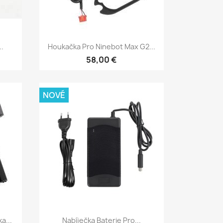
Rychlý náhled

.
Houkačka Pro Ninebot Max G2...
58,00 €
NOVÉ
Rychlý náhled

a...
Nabíječka Baterie Pro...