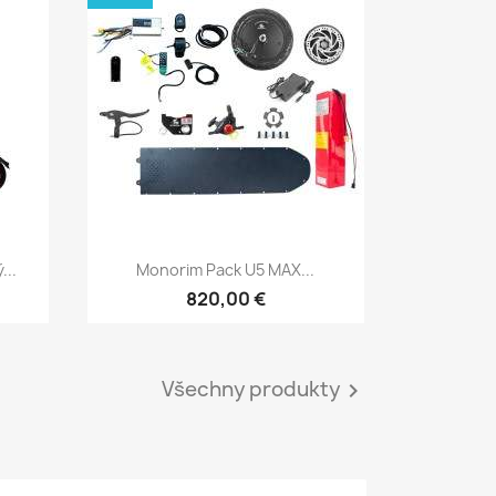
Rychlý náhled

...
Monorim Pack U5 MAX...
820,00 €
Všechny produkty
