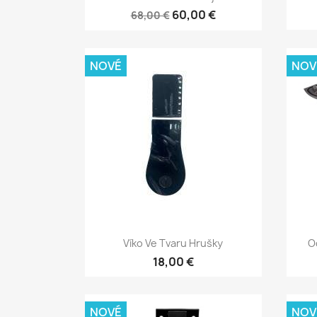
60,00 €
68,00 €
NOVÉ
NOV
Rychlý náhled

Víko Ve Tvaru Hrušky
O
18,00 €
NOVÉ
NOV