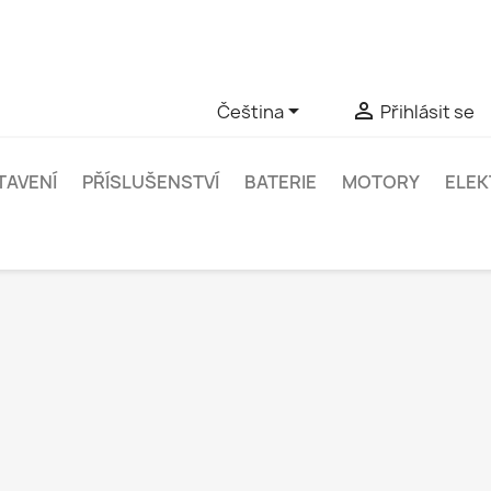
zy ke konkrétnímu produktu, můžete nás kontaktovat přes Whats


Čeština
Přihlásit se
TAVENÍ
PŘÍSLUŠENSTVÍ
BATERIE
MOTORY
ELEK