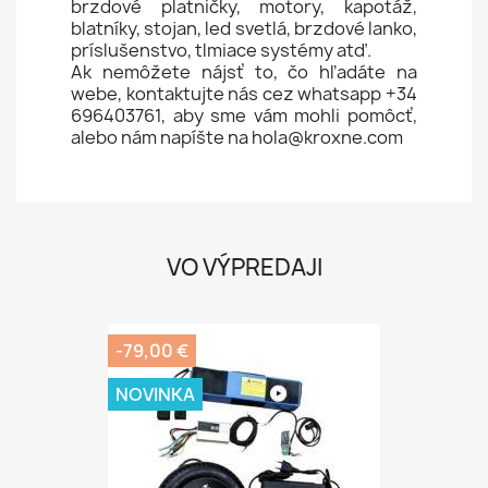
brzdové platničky, motory, kapotáž,
blatníky, stojan, led svetlá, brzdové lanko,
príslušenstvo, tlmiace systémy atď.
Ak nemôžete nájsť to, čo hľadáte na
webe, kontaktujte nás cez whatsapp +34
696403761, aby sme vám mohli pomôcť,
alebo nám napíšte na hola@kroxne.com
VO VÝPREDAJI
-79,00 €
NOVINKA