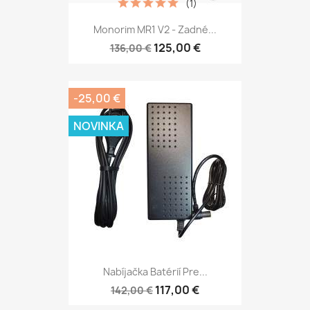
(1)
Monorim MR1 V2 - Zadné...
125,00 €
136,00 €
-25,00 €
NOVINKA
Nabíjačka Batérií Pre...
117,00 €
142,00 €