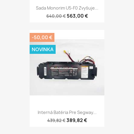
Sada Monorim U5-F0 Zvyšuje...
563,00 €
640,00 €
-50,00 €
NOVINKA
Interná Batéria Pre Segway...
389,82 €
439,82 €