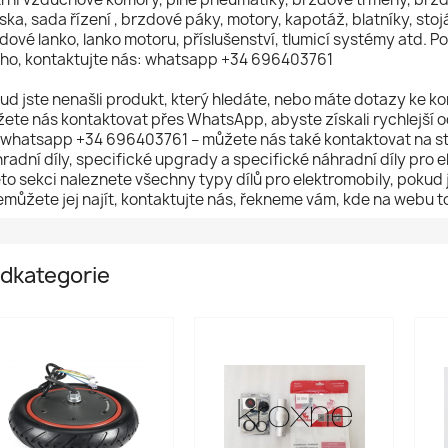
iska, sada řízení , brzdové páky, motory, kapotáž, blatníky, stoj
dové lanko, lanko motoru, příslušenství, tlumicí systémy atd. 
ého, ​​kontaktujte nás: whatsapp +34 696403761
ud jste nenašli produkt, který hledáte, nebo máte dotazy ke k
ete nás kontaktovat přes WhatsApp, abyste získali rychlejší
 whatsapp +34 696403761 – můžete nás také kontaktovat na st
radní díly, specifické upgrady a specifické náhradní díly pro el
éto sekci naleznete všechny typy dílů pro elektromobily, pokud j
emůžete jej najít, kontaktujte nás, řekneme vám, kde na webu to
dkategorie