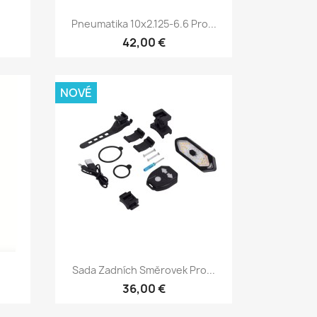
Rychlý náhled

Pneumatika 10x2.125-6.6 Pro...
42,00 €
NOVÉ
Rychlý náhled

Sada Zadních Směrovek Pro...
36,00 €