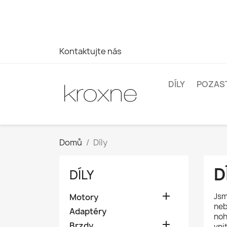
Pokud jste nenašli produkt, který hledáte, nebo máte dota
WhatsApp +34 696403761
Kontaktujte nás
DÍLY
POZAS
Domů
Díly
D
DÍLY

Jsm
Motory
neb
Adaptéry
noh

Brzdy
vni