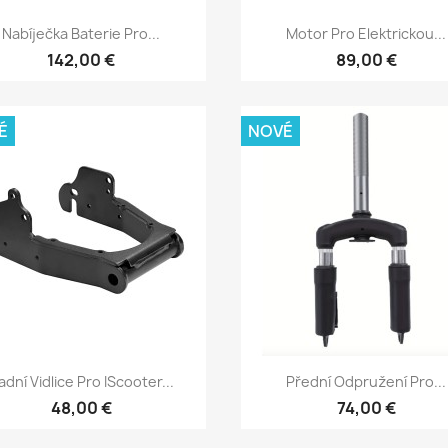
Rychlý náhled
Rychlý náhled


Nabíječka Baterie Pro...
Motor Pro Elektrickou...
142,00 €
89,00 €
É
NOVÉ
Rychlý náhled
Rychlý náhled


adní Vidlice Pro IScooter...
Přední Odpružení Pro...
48,00 €
74,00 €