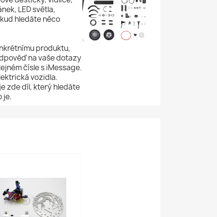
ánek, LED světla,
Pokud hledáte něco
onkrétnímu produktu,
 odpověď na vaše dotazy
ejném čísle s iMessage.
ektrická vozidla.
e zde díl, který hledáte
 je.