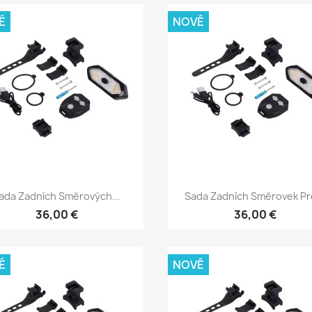
É
NOVÉ
Rychlý náhled
Rychlý náhled


ada Zadních Směrových...
Sada Zadních Směrovek Pro
36,00 €
36,00 €
É
NOVÉ