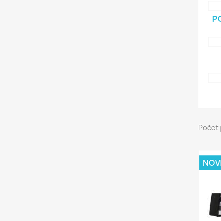
P
Počet 
NOV