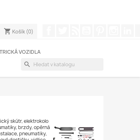
App, abyste získali rychlejší odpověď na vaše dotazy -->
Facebook
Twitter
Rss
YouTube
Pinterest
Instagr
Li
shopping_cart
Košík
(0)
TRICKÁ VOZIDLA
search
ický skútr, elektrokolo
eumatiky, brzdy, opěrná
nstalace, pneumatiky,
vé destičky, vidlice,