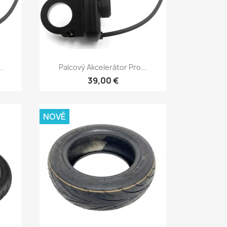
Rychlý náhled

.
Palcový Akcelerátor Pro...
39,00 €
NOVÉ