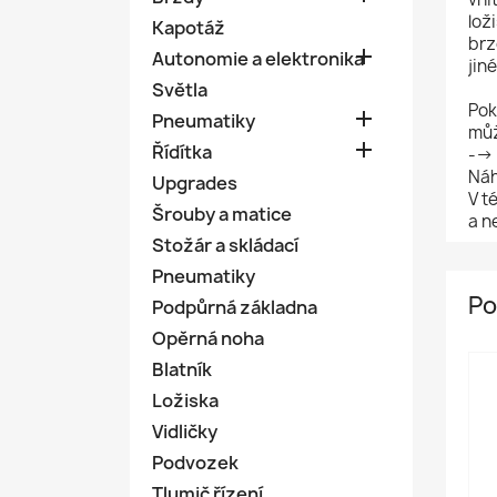
lož
Kapotáž
brz

Autonomie a elektronika
jin
Světla
Pok

Pneumatiky
můž

Řídítka
-->
Náh
Upgrades
V t
Šrouby a matice
a n
Stožár a skládací
Pneumatiky
Po
Podpůrná základna
Opěrná noha
Blatník
Ložiska
Vidličky
Podvozek
Tlumič řízení