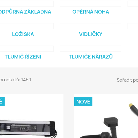
ODPŮRNÁ ZÁKLADNA
OPĚRNÁ NOHA
LOŽISKA
VIDLIČKY
TLUMIČ ŘÍZENÍ
TLUMIČE NÁRAZŮ
produktů: 1450
Seřadit po
É
NOVÉ