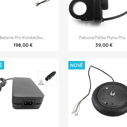
Rychlý náhled
Rychlý náhled


Baterie Pro Koloběžku...
Palcová Páčka Plynu Pro..
198,00 €
39,00 €
É
NOVÉ