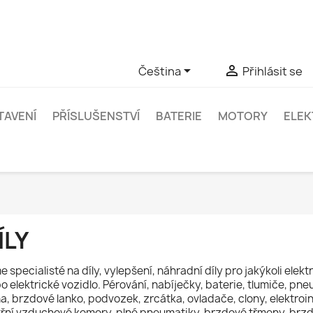
zy ke konkrétnímu produktu, můžete nás kontaktovat přes Whats


Čeština
Přihlásit se
TAVENÍ
PŘÍSLUŠENSTVÍ
BATERIE
MOTORY
ELEK
ÍLY
e specialisté na díly, vylepšení, náhradní díly pro jakýkoli elektr
o elektrické vozidlo. Pérování, nabíječky, baterie, tlumiče, pn
a, brzdové lanko, podvozek, zrcátka, ovladače, clony, elektroi
třní vzduchové komory, plné pneumatiky, brzdové třmeny, brzdo