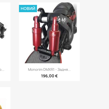
НОВИЙ
д
Швидкий перегляд

...
Monorim DMXR1 - Задня...
196,00 €