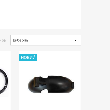

 за:
Виберіть
НОВИЙ