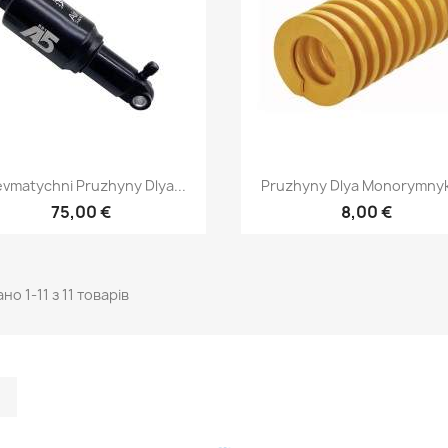
Швидкий перегляд
Швидкий перегля


vmatychni Pruzhyny Dlya...
Pruzhyny Dlya Monorymnyk
75,00 €
8,00 €
но 1-11 з 11 товарів
m
kedIn
TikTok