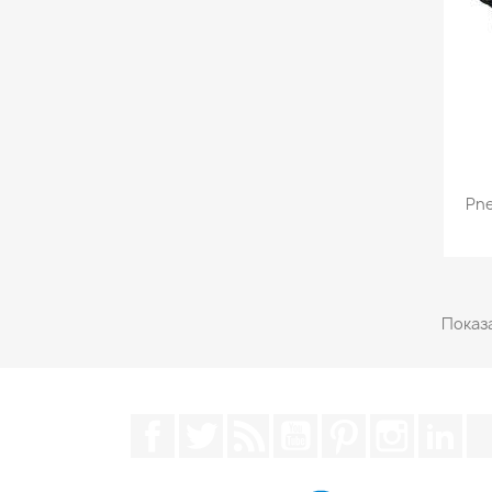
Pne
Показа
Facebook
Щебетати
Rss
YouTube
Pinterest
Instagra
Lin