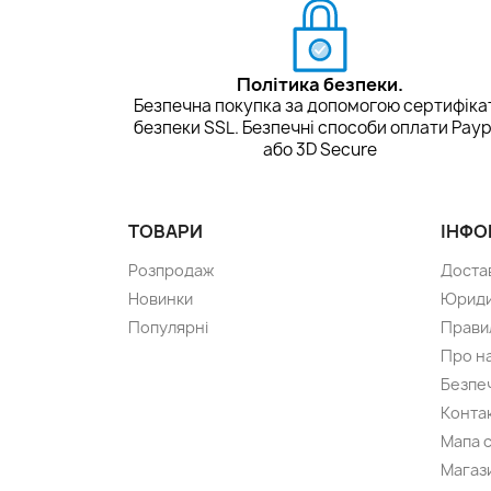
Політика безпеки.
Безпечна покупка за допомогою сертифіка
безпеки SSL. Безпечні способи оплати Payp
або 3D Secure
ТОВАРИ
ІНФО
Розпродаж
Доста
Новинки
Юриди
Популярні
Прави
Про н
Безпе
Конта
Мапа 
Магаз