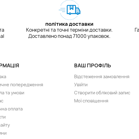
політика доставки
та
Конкретні та точні терміни доставки.
Г
al
Доставлено понад 71000 упаковок.
РМАЦІЯ
ВАШ ПРОФІЛЬ
вка
Відстеження замовлення
чне попередження
Увійти
ла та умови
Створити обліковий запис
ас
Мої сповіщення
чна оплата
кти
сайту
ини