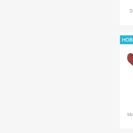
D
НОВ
Mo