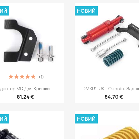
ИЙ
НОВИЙ
(1)
Швидкий перегляд
Швидкий перегля


даптер MD Для Кришки...
DMXR1-UK - Оновіть Задню
81,24 €
84,70 €
ИЙ
НОВИЙ