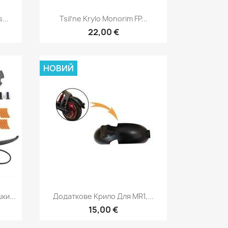
д
Швидкий перегляд

...
Tsilʹne Krylo Monorim FP...
22,00 €
НОВИЙ
д
Швидкий перегляд

ки...
Додаткове Крило Для MR1,...
15,00 €