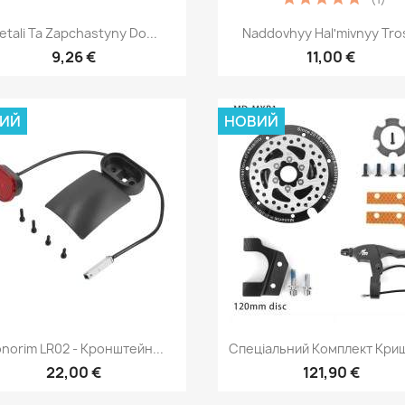
Швидкий перегляд
Швидкий перегля


etali Ta Zapchastyny Do...
Naddovhyy Halʹmivnyy Tros
9,26 €
11,00 €
ИЙ
НОВИЙ
Швидкий перегляд
Швидкий перегля


norim LR02 - Кронштейн...
Спеціальний Комплект Криш
22,00 €
121,90 €