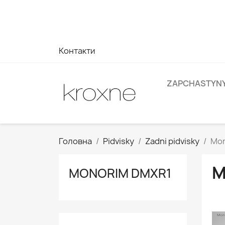
Якщо ви не знайшли продукт, який шукаєте, або маєте з
на ваші запити --> WhatsApp +34 696403761
Контакти
ZAPCHASTYN
Головна
Pidvisky
Zadni pidvisky
Mon
M
MONORIM DMXR1