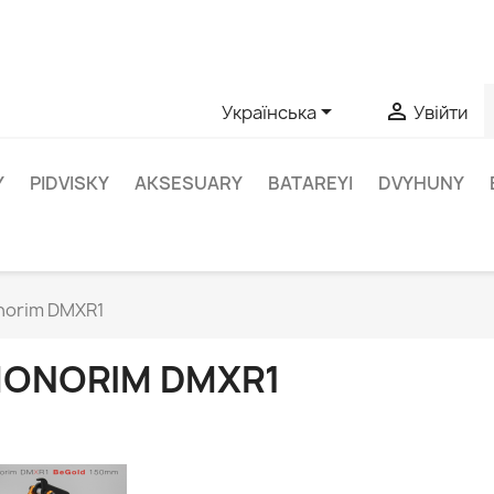
апитання щодо конкретного продукту, ви можете зв’язатис


Українська
Увійти
Y
PIDVISKY
AKSESUARY
BATAREYI
DVYHUNY
orim DMXR1
ONORIM DMXR1