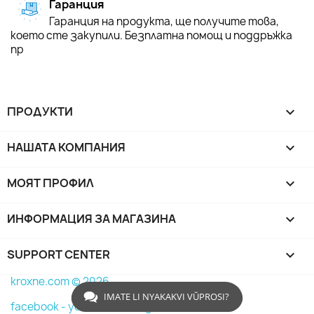
Гаранция
Гаранция на продукта, ще получите това,
което сте закупили. Безплатна помощ и поддръжка
пр
ПРОДУКТИ

НАШАТА КОМПАНИЯ

МОЯТ ПРОФИЛ

ИНФОРМАЦИЯ ЗА МАГАЗИНА
keyboard_arrow_down
SUPPORT CENTER

kroxne.com © 2026
IMATE LI NYAKAKVI VŬPROSI?
facebook -
youtube -
instagram