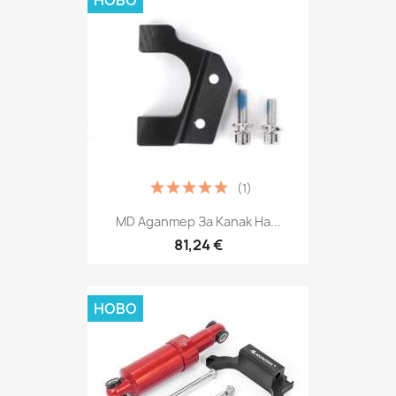
НОВО
(1)
MD Адаптер За Капак На...
81,24 €
НОВО