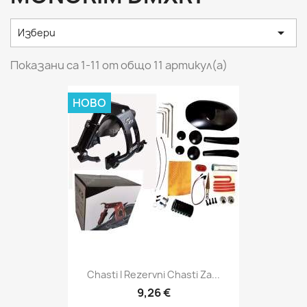

Избери
Показани са 1-11 от общо 11 артикул(а)
НОВО
Chasti I Rezervni Chasti Za...
9,26 €