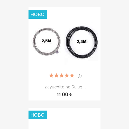
НОВО
(1)
Izklyuchitelno Dŭlŭg...
11,00 €
НОВО