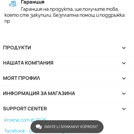
Гаранция
Гаранция на продукта, ще получите това,
което сте закупили. Безплатна помощ и поддръжка
пр
ПРОДУКТИ

НАШАТА КОМПАНИЯ

МОЯТ ПРОФИЛ

ИНФОРМАЦИЯ ЗА МАГАЗИНА
keyboard_arrow_down
SUPPORT CENTER

kroxne.com © 2026
IMATE LI NYAKAKVI VŬPROSI?
facebook -
youtube -
instagram