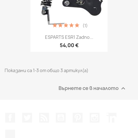
(1)
ESPARTS ESR1 Zadno...
54,00 €
Показани са 1-3 от общо 3 артикул(а)
Върнете се в началото

Facebook
Twitter
RSS
YouTube
Pinterest
Instagram Feed
LinkedIn
TikTok