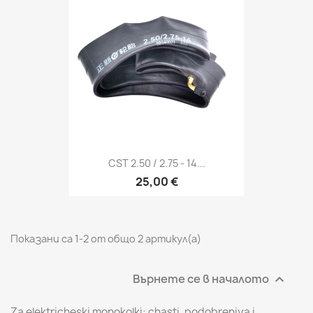
CST 2.50 / 2.75 - 14...
25,00 €
Показани са 1-2 от общо 2 артикул(а)
Върнете се в началото

Za elektricheski monokolki: chasti, podobreniya i