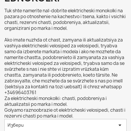
Tuk shte namerite naĭ-dobrite elektricheski monokolki na
pazara po otnoshenie na kachestvo i tsena, kakto i vsichki
chasti, rezervni chasti, podobreniya, aktualizatsii,
organizirani po marka i model.
Ako imate nuzhda ot chast, zamyana ili aktualizatsiya za
vashiya elektricheski velosiped za velosipedi, tryabva
samo da izberete markata i modela i ako ne mozhete da
namerite chastta, podobrenieto ili zamyanata za vashiya
elektricheski velosiped za velosipedi, tryabva samo da se
svŭrzhete s nas i nie shte vi izpratim vrŭzkata kŭm
chastta, zamyanata ili podobrenieto, koeto tŭrsite. Ne
zabravyaĭte, che mozhete da se svŭrzhete s nas po imeĭl
(sektsiya za kontakti na tozi uebsaĭt) ili chrez whatsapp
+34696403761
Za elektricheski monokolki: chasti, podobreniya i
aktualizatsii po marka i model.
Golyamo raznoobrazie ot elektricheski velosipedi, chasti i
rezervni chasti po marka i model.

Избери