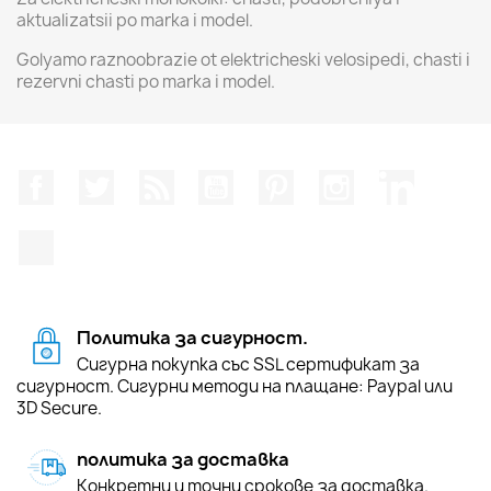
aktualizatsii po marka i model.
Golyamo raznoobrazie ot elektricheski velosipedi, chasti i
rezervni chasti po marka i model.
Facebook
Twitter
RSS
YouTube
Pinterest
Instagram Feed
LinkedIn
TikTok
Политика за сигурност.
Сигурна покупка със SSL сертификат за
сигурност. Сигурни методи на плащане: Paypal или
3D Secure.
политика за доставка
Конкретни и точни срокове за доставка.