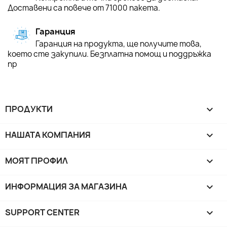
Доставени са повече от 71000 пакета.
Гаранция
Гаранция на продукта, ще получите това,
което сте закупили. Безплатна помощ и поддръжка
пр
ПРОДУКТИ

НАШАТА КОМПАНИЯ

МОЯТ ПРОФИЛ

ИНФОРМАЦИЯ ЗА МАГАЗИНА
keyboard_arrow_down
SUPPORT CENTER
