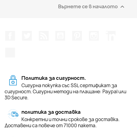
Върнете се в началото

Facebook
Twitter
RSS
YouTube
Pinterest
Instagram Feed
LinkedIn
TikTok
Политика за сигурност.
Сигурна покупка със SSL сертификат за
сигурност. Сигурни методи на плащане: Paypal или
3D Secure.
политика за доставка
Конкретни и точни срокове за доставка.
Доставени са повече от 71000 пакета.