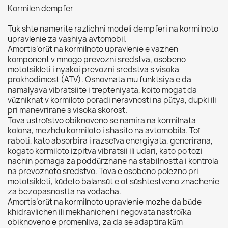
Kormilen dempfer
Tuk shte namerite razlichni modeli dempferi na kormilnoto
upravlenie za vashiya avtomobil.
Amortis’orŭt na kormilnoto upravlenie e vazhen
komponent v mnogo prevozni sredstva, osobeno
mototsikleti i nyakoi prevozni sredstva s visoka
prokhodimost (ATV). Osnovnata mu funktsiya e da
namalyava vibratsiite i trepteniyata, koito mogat da
vŭzniknat v kormiloto poradi neravnosti na pŭtya, dupki ili
pri manevrirane s visoka skorost.
Tova ustroĭstvo obiknoveno se namira na kormilnata
kolona, mezhdu kormiloto i shasito na avtomobila. Toĭ
raboti, kato absorbira i razseĭva energiyata, generirana,
kogato kormiloto izpitva vibratsii ili udari, kato po tozi
nachin pomaga za poddŭrzhane na stabilnostta i kontrola
na prevoznoto sredstvo. Tova e osobeno polezno pri
mototsikleti, kŭdeto balansŭt e ot sŭshtestveno znachenie
za bezopasnostta na vodacha.
Amortis’orŭt na kormilnoto upravlenie mozhe da bŭde
khidravlichen ili mekhanichen i negovata nastroĭka
obiknoveno e promenliva, za da se adaptira kŭm