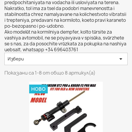
predpochitaniyata na vodacha ili usloviyata na terena.
Nakratko, toĭ ima za tsel da podobri manevrenostta i
stabilnostta chrez namalyavane na kolichestvoto vibratsii
i trepteniya, predavani na kormiloto, koeto pravi karaneto
po-bezopasno i po-udobno.
Ako modelŭt na kormilniya dempfer, koĭto tŭrsite za
vashiya avtomobil, ne se poyavyava v spisŭka, svŭrzhete
se s nas, za da posochite vrŭzkata za pokupka na nashiya
uebsaĭt. whatsapp +34 696403761

Избери
Показани са 1-8 от общо 8 артикул(а)
НОВО