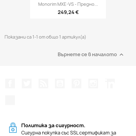
Monorim MXE-VS - Предно...
249,24 €
Показани са 1-1 от общо 1 артикул(а)
Върнете се в началото

Facebook
Twitter
RSS
YouTube
Pinterest
Instagram Feed
LinkedIn
TikTok
Политика за сигурност.
Сигурна покупка със SSL сертификат за