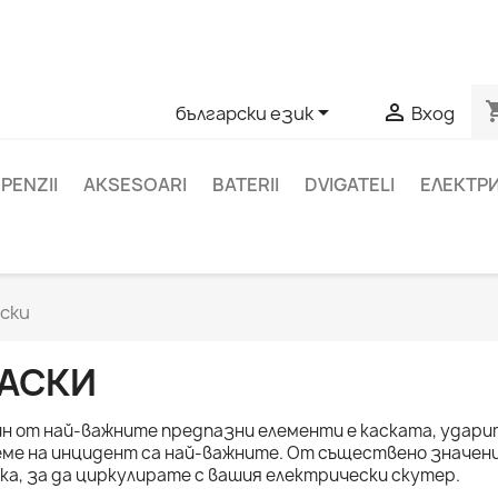
ате въпроси относно конкретен продукт, можете да се с
403761
shoppi


български език
Вход
PENZII
AKSESOARI
BATERII
DVIGATELI
ЕЛЕКТР
ски
АСКИ
н от най-важните предпазни елементи е каската, удари
ме на инцидент са най-важните. От съществено значени
ка, за да циркулирате с вашия електрически скутер.