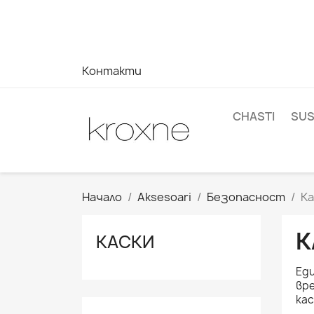
Ако не сте намерили продукта, който търсите, или им
отговор на вашите запитвания --> WhatsApp +34 696
Контакти
CHASTI
SUS
Начало
Aksesoari
Безопасност
Ка
К
КАСКИ
Еди
вре
кас