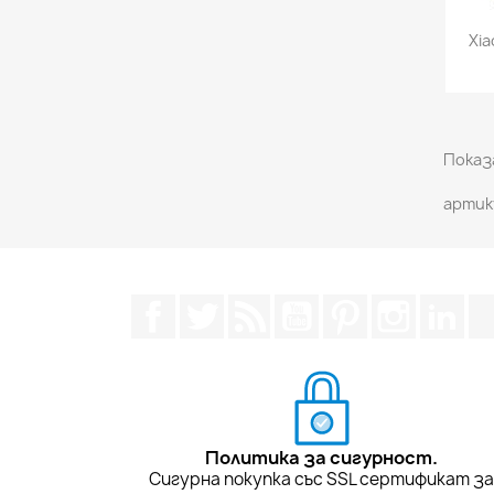
Xia
Показа
артик
Facebook
Twitter
RSS
YouTube
Pinterest
Instagra
Lin
Политика за сигурност.
Сигурна покупка със SSL сертификат з