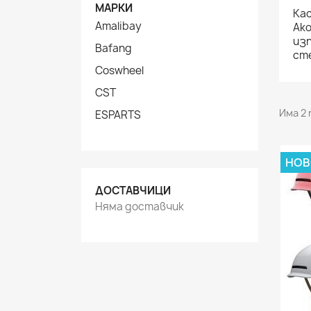
МАРКИ
Кас
Amalibay
Ако
изп
Bafang
сте
Coswheel
CST
Има 2
ESPARTS
НО
ДОСТАВЧИЦИ
Няма доставчик