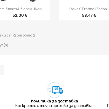
Бърз преглед
Бърз преглед


omi Smart4U Черен Шлем...
Kaska S Predna I Zadna..
62,00 €
58,47 €
ни са 1-2 от общо 2
ул(а)
m Feed
kedIn
TikTok
политика за доставка
а
Конкретни и точни срокове за доставка.