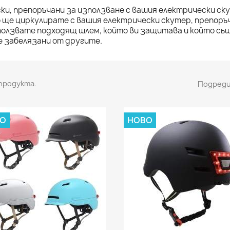
ки, препоръчани за използване с вашия електрически ск
 ще циркулирате с вашия електрически скутер, препоръ
олзвате подходящ шлем, който ви защитава и който същ
 забелязани от другите.
 продукта.
Подреди
ВО
НОВО