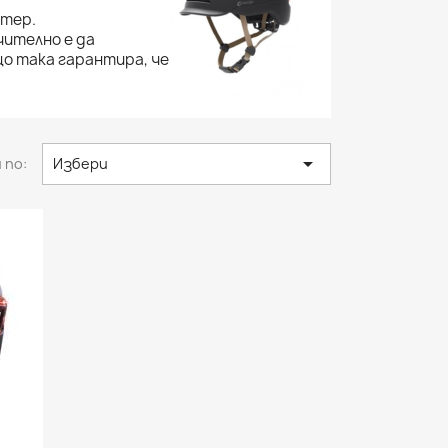
утер.
чително е да
о така гарантира, че

 по:
Избери