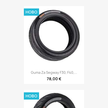
НОВО
Guma Za Segway F30, F40,...
78,00 €
НОВО