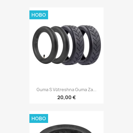
НОВО
Guma S Vŭtreshna Guma Za...
20,00 €
НОВО