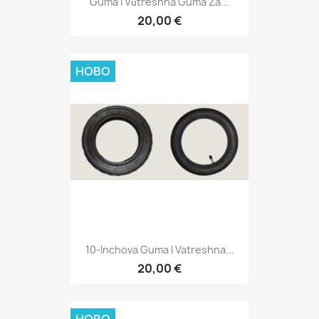
Guma I Vŭtreshna Guma Za...
20,00 €
НОВО
10-Inchova Guma I Vatreshna...
20,00 €