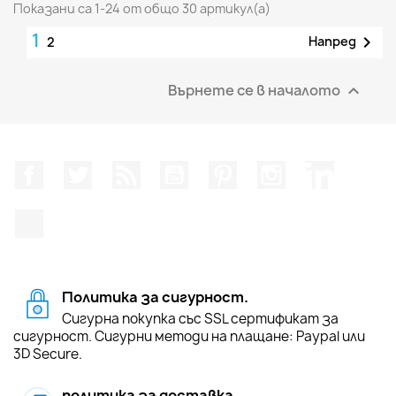
Показани са 1-24 от общо 30 артикул(а)
1

Напред
2
Върнете се в началото

Facebook
Twitter
RSS
YouTube
Pinterest
Instagram Feed
LinkedIn
TikTok
Политика за сигурност.
Сигурна покупка със SSL сертификат за
сигурност. Сигурни методи на плащане: Paypal или
3D Secure.
политика за доставка