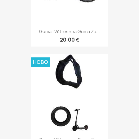
Guma I Vŭtreshna Guma Za...
20,00 €
НОВО