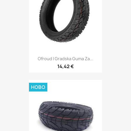
Ofroud I Gradska Guma Za...
14,42 €
НОВО