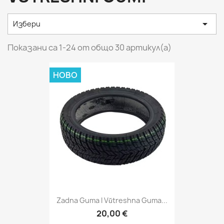

Избери
Показани са 1-24 от общо 30 артикул(а)
НОВО
Zadna Guma I Vŭtreshna Guma...
20,00 €