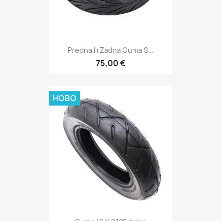
Predna Ili Zadna Guma S...
75,00 €
НОВО