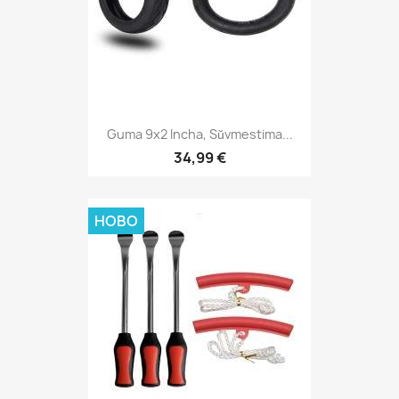
Guma 9x2 Incha, Sŭvmestima...
34,99 €
НОВО