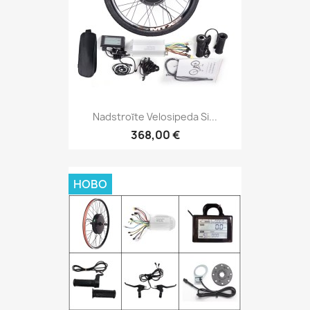
Nadstroĭte Velosipeda Si...
368,00 €
НОВО