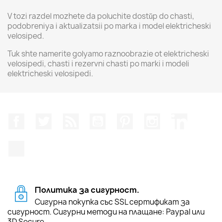
V tozi razdel mozhete da poluchite dostŭp do chasti,
podobreniya i aktualizatsii po marka i model elektricheski
velosiped.
Tuk shte namerite golyamo raznoobrazie ot elektricheski
velosipedi, chasti i rezervni chasti po marki i modeli
elektricheski velosipedi.
Facebook
Twitter
RSS
YouTube
Pinterest
Instagram Feed
LinkedIn
TikTok
Политика за сигурност.
Сигурна покупка със SSL сертификат за
сигурност. Сигурни методи на плащане: Paypal или
3D Secure.