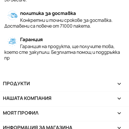
политика за доставка
Конкретни и точни срокове за доставка.
Доставени са повече от 71000 пакета.
Гаранция
Гаранция на продукта, ще получите това,
което сте закупили. Безплатна помощ и поддръжка
пр
ПРОДУКТИ

НАШАТА КОМПАНИЯ

МОЯТ ПРОФИЛ

ИНФОРМАЦИЯ ЗА МАГАЗИНА
keyboard_arrow_down