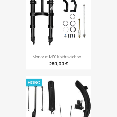
Monorim MF0 Khidravlichno...
280,00 €
НОВО