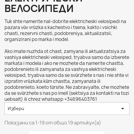
ВЕЛОСИПЕДИ
Tuk shte namerite naĭ-dobrite elektricheski velosipedi na
pazara vŭv vrŭzka s kachestvo i tsena, kakto i vsichki
chasti, rezervni chasti, podobreniya, aktualizatsii,
organizirani po marka i model.
Ako imate nuzhda ot chast, zamyana ili aktualizatsiya za
vashiya elektricheski velosiped, tryabva samo da izberete
markata i modela i ako ne mozhete da namerite chastta,
podobrenieto ili zamyanata za vashiya elektricheski
velosiped, tryabva samo da se svŭrzhete s nas i nie shte vi
izpratim vrŭzkata kŭm chastta, zamyanata ili
podobrenieto, koeto tŭrsite. Ne zabravyaĭte, che mozhete
da se svŭrzhete s nas po imeĭl (sektsiya za kontakti na tozi
uebsaĭt) ili chrez whatsapp +34696403761

Избери
Показани са 1-19 от общо 19 артикул(а)