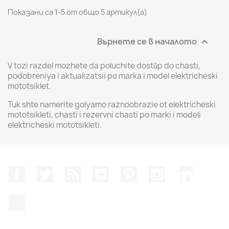
Показани са 1-5 от общо 5 артикул(а)
Върнете се в началото

V tozi razdel mozhete da poluchite dostŭp do chasti,
podobreniya i aktualizatsii po marka i model elektricheski
mototsiklet.
Tuk shte namerite golyamo raznoobrazie ot elektricheski
mototsikleti, chasti i rezervni chasti po marki i modeli
elektricheski mototsikleti.
Facebook
Twitter
RSS
YouTube
Pinterest
Instagram Feed
LinkedIn
TikTok