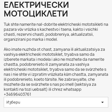
ЕЛЕКТРИЧЕСКИ
МОТОЦИКЛЕТИ
Tuk shte namerite naĭ-dobrite elektricheski mototsikleti na
pazara vŭv vrŭzka s kachestvo i tsena, kakto i vsichki
chasti, rezervni chasti, podobreniya, aktualizatsii,
organizirani po marka i model.
Ako imate nuzhda ot chast, zamyana ili aktualizatsiya za
vashiya elektricheski mototsiklet, tryabva samo da
izberete markata i modela i ako ne mozhete da namerite
chastta, podobrenieto ili zamyanata za vashiya
elektricheski mototsiklet, tryabva samo da se svŭrzhete s
nas i nie shte vi izpratim vrŭzkata kŭm chastta, zamyanata
ili podobrenieto, koeto tŭrsite. Ne zabravyaĭte, che
mozhete da se svŭrzhete s nas po imeĭl (sektsiya za
kontakti na tozi uebsaĭt) ili chrez whatsapp
+34696403761

Избери