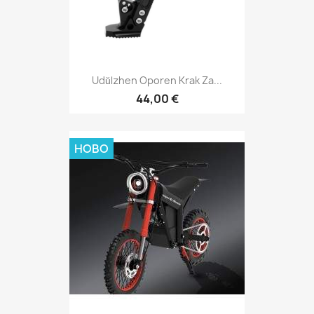
Udŭlzhen Oporen Krak Za...
44,00 €
НОВО