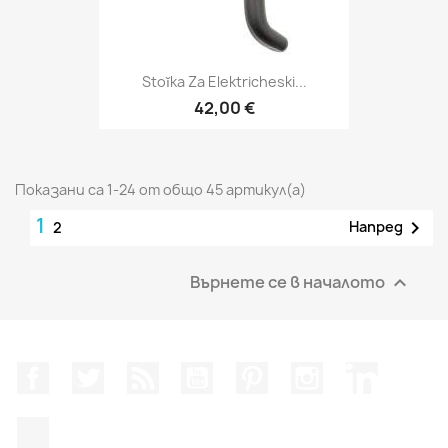
Stoĭka Za Elektricheski...
42,00 €
Показани са 1-24 от общо 45 артикул(а)
1

Напред
2
Върнете се в началото

Facebook
Twitter
RSS
YouTube
Pinterest
Instagram Feed
LinkedIn
TikTok