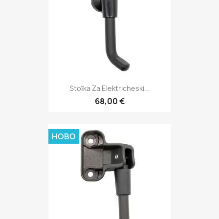
Stoĭka Za Elektricheski...
68,00 €
НОВО