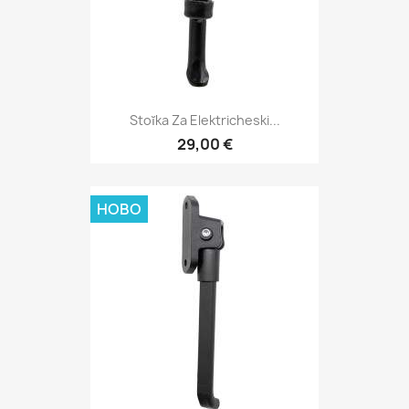
Stoĭka Za Elektricheski...
29,00 €
НОВО