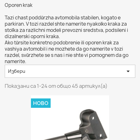
Oporen krak
Tazi chast poddŭrzha avtomobila stabilen, kogato e
parkiran. V tozi razdel shte namerite nyakolko kraka za
stoĭka za razlichni modeli prevozni sredstva, podsileni i
dizaĭnerski oporni kraka.
Ako tŭrsite konkretno podobrenie ili oporen krak za
vashiya avtomobil i ne mozhete da go namerite v tozi
razdel, svŭrzhete se s nas i nie shte vi pomognem da go
namerite.

Избери
Показани са 1-24 от общо 45 артикул(а)
НОВО