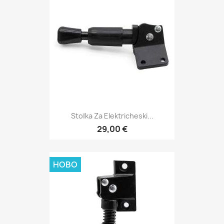
Stoĭka Za Elektricheski...
29,00 €
НОВО