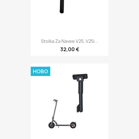
Stoĭka Za Navee V25, V25i...
32,00 €
НОВО