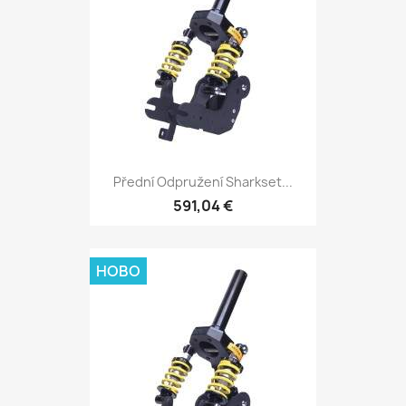
Přední Odpružení Sharkset...
591,04 €
НОВО