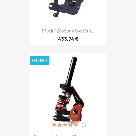
Přední Závěsný Systém...
433,74 €
НОВО
(1)