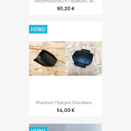
Амортисьори И Пружини За...
90,20 €
НОВО
Sharkset Предно Окачване...
54,00 €