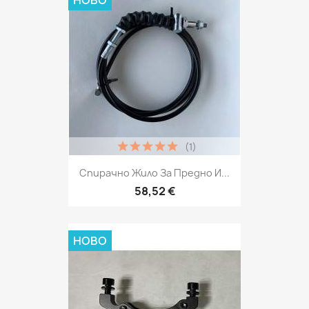
НОВО
(1)
Спирачно Жило За Предно И...
58,52 €
НОВО