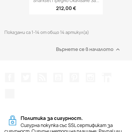
Sharkset Предно Окачване За...
212,00 €
Показани са 1-14 от общо 14 артикул(а)
Върнете се в началото

Facebook
Twitter
RSS
YouTube
Pinterest
Instagram Feed
LinkedIn
TikTok
Политика за сигурност.
Сигурна покупка със SSL сертификат за
сигурност. Сигурни методи на плащане: Paypal или