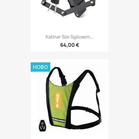
Katinar Sŭs Sgŭvaem...
64,00 €
НОВО