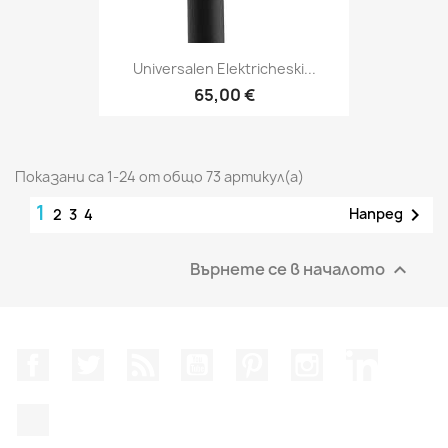
Universalen Elektricheski...
65,00 €
Показани са 1-24 от общо 73 артикул(а)
1

Напред
2
3
4
Върнете се в началото

Facebook
Twitter
RSS
YouTube
Pinterest
Instagram Feed
LinkedIn
TikTok