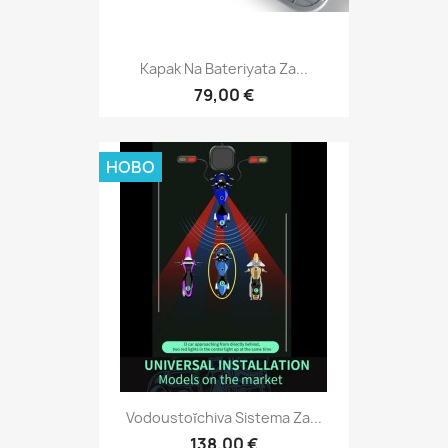
Kapak Na Bateriyata Za...
79,00 €
НОВО
Vodoustoĭchiva Sistema Za...
138,00 €