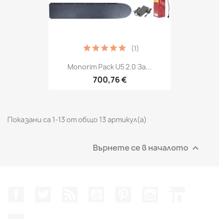
(1)
Monorim Pack U5 2.0 За...
700,76 €
Показани са 1-13 от общо 13 артикул(а)
Върнете се в началото

Facebook
Twitter
RSS
YouTube
Pinterest
Instagram Feed
LinkedIn
TikTok