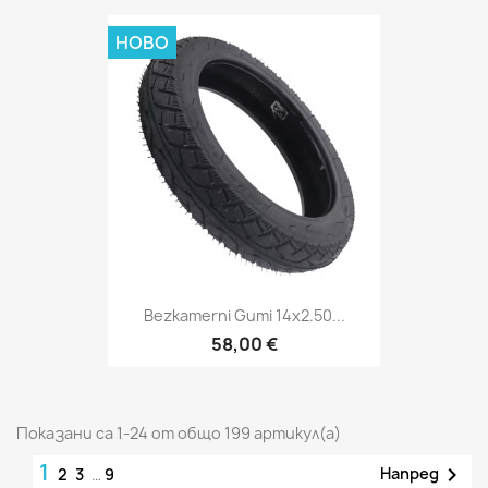
НОВО
Bezkamerni Gumi 14x2.50...
58,00 €
Показани са 1-24 от общо 199 артикул(а)
1

Напред
2
3
…
9