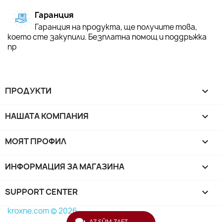
Гаранция
Гаранция на продукта, ще получите това,
което сте закупили. Безплатна помощ и поддръжка
пр
ПРОДУКТИ

НАШАТА КОМПАНИЯ

МОЯТ ПРОФИЛ

ИНФОРМАЦИЯ ЗА МАГАЗИНА
keyboard_arrow_down
SUPPORT CENTER

kroxne.com © 2026
AZ SŬM ZAET