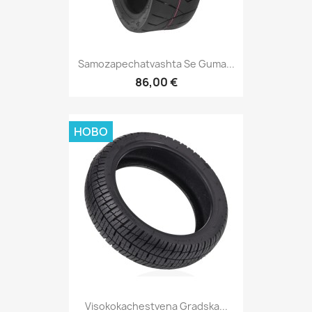
Samozapechatvashta Se Guma...
86,00 €
НОВО
Visokokachestvena Gradska...