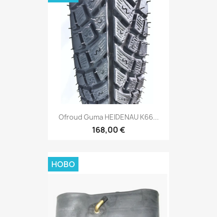
Ofroud Guma HEIDENAU K66...
168,00 €
НОВО