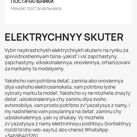
ПОСТАЧАЛЬНИКИ
Немає постачальника
ELEKTRYCHNYY SKUTER
Vybir naykrashchykh elektrychnykh skuteriv na rynku za
spivvidnoshennyam tsina-yakistʹ i vsi zapchastyny,
zapchastyny, vdoskonalennya, onovlennya, orhanizovani
za markamy ta modelyamy.
Yakshcho vam potribna detalʹ, zamina abo onovlennya
dlya vashoho elektrosamokata, vam potribno lyshe
vybraty marku ta modelʹ. Yakshcho vy ne mozhete znayty
detalʹ, udoskonalennya chy zaminu dlya svoho
avtomobilya, vam prosto potribno zvʺyazatysya z namy, i
my nadishlemo vam posylannya na detalʹ, zaminu chy
udoskonalennya, yaki vy shukaly. Vy mozhete
zv'yazatysya z namy elektronnoyu poshtoyu (kontaktnyy
rozdil tsʹoho veb-saytu) abo cherez WhatsApp
+34696403761