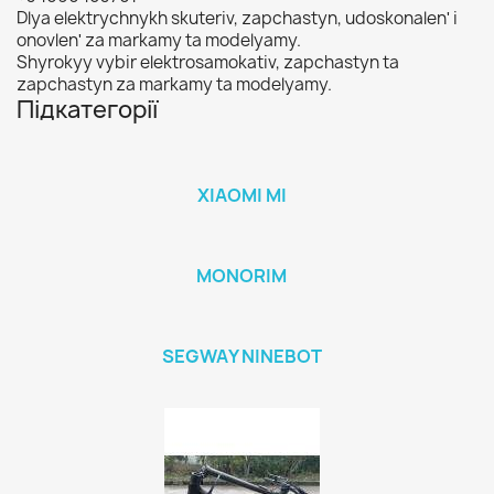
Dlya elektrychnykh skuteriv, zapchastyn, udoskonalenʹ i
onovlenʹ za markamy ta modelyamy.
Shyrokyy vybir elektrosamokativ, zapchastyn ta
zapchastyn za markamy ta modelyamy.
Підкатегорії
XIAOMI MI
MONORIM
SEGWAY NINEBOT