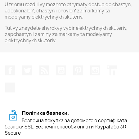
U tsʹomu rozdili vy mozhete otrymaty dostup do chastyn,
udoskonalenʹ, chastyn i onovlenʹ za markamy ta
modelyamy elektrychnykh skuteriv.
Tut vy znaydete shyrokyy vybir elektrychnykh skuteriv,
zapchastyn i zaminy za markamy ta modelyamy
elektrychnykh skuteriv.
Facebook
Щебетати
Rss
YouTube
Pinterest
Instagram
LinkedIn
TikTok
Політика безпеки.
Безпечна покупка за допомогою сертифіката
безпеки SSL. Безпечні способи оплати Paypal або 3D
Secure