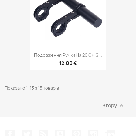
Подовження Ручки На 20 См З...
12,00 €
Показано 1-13 з 13 товарів
Вгору

Facebook
Щебетати
Rss
YouTube
Pinterest
Instagram
LinkedIn