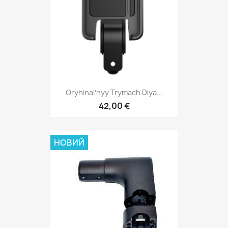
Oryhinalʹnyy Trymach Dlya...
42,00 €
НОВИЙ