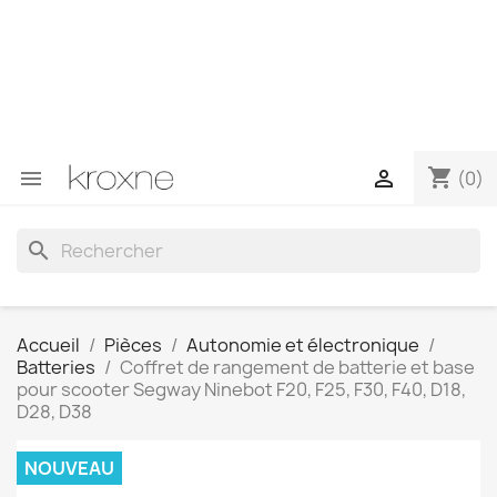
Si vous n'avez pas trouvé le produit que vous recherchez
ou si vous avez des questions sur un produit spécifique,
vous pouvez nous contacter via WhatsApp pour obtenir
une réponse plus rapide à vos questions --> WhatsApp
+34 696403761
shopping_cart


(0)
search
Accueil
Pièces
Autonomie et électronique
Batteries
Coffret de rangement de batterie et base
pour scooter Segway Ninebot F20, F25, F30, F40, D18,
D28, D38
NOUVEAU