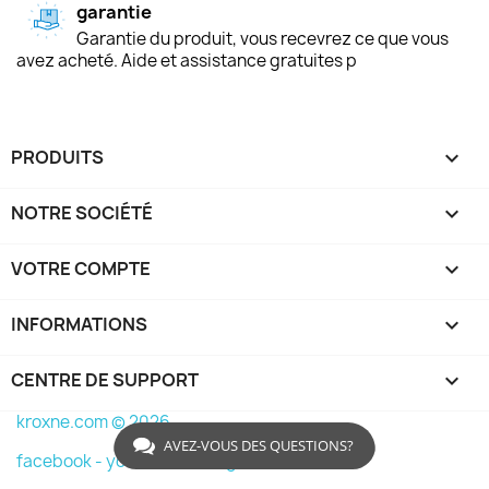
garantie
Garantie du produit, vous recevrez ce que vous
avez acheté. Aide et assistance gratuites p
PRODUITS

NOTRE SOCIÉTÉ

VOTRE COMPTE

INFORMATIONS
keyboard_arrow_down
CENTRE DE SUPPORT

kroxne.com © 2026
AVEZ-VOUS DES QUESTIONS?
facebook -
youtube -
instagram