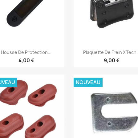
Aperçu rapide
Aperçu rapide


Housse De Protection...
Plaquette De Frein XTech.
4,00 €
9,00 €
UVEAU
NOUVEAU