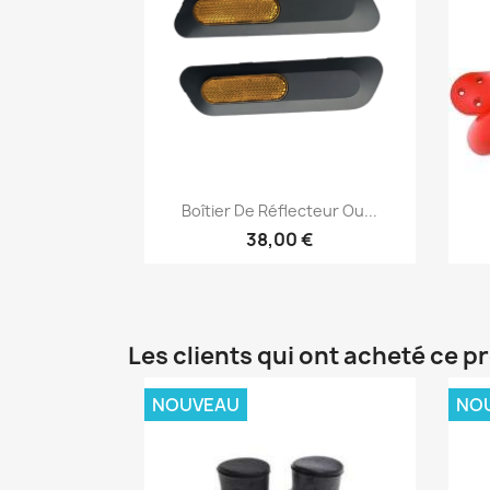
Aperçu rapide

Boîtier De Réflecteur Ou...
38,00 €
Les clients qui ont acheté ce p
NOUVEAU
NO