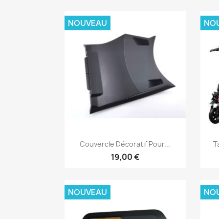
NOUVEAU
NO
Aperçu rapide

Couvercle Décoratif Pour...
T
19,00 €
NOUVEAU
NO