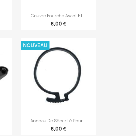
Aperçu rapide

..
Couvre Fourche Avant Et...
8,00 €
NOUVEAU
Aperçu rapide

..
Anneau De Sécurité Pour...
8,00 €