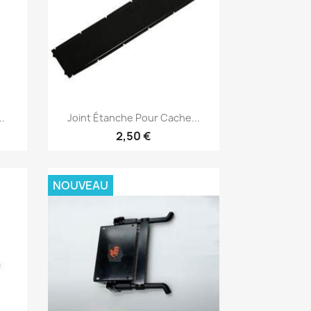
Aperçu rapide

..
Joint Étanche Pour Cache...
2,50 €
NOUVEAU