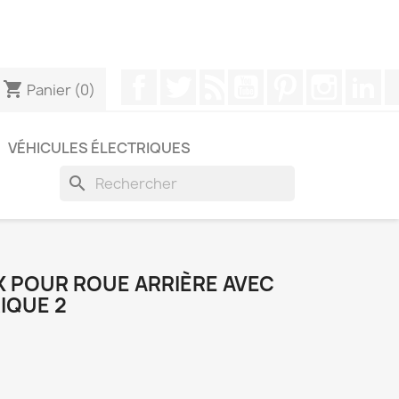
pouvez nous contacter via WhatsApp pour obtenir une
Facebook
Twitter
Rss
YouTube
Pinterest
Instagr
Li
shopping_cart
Panier
(0)
VÉHICULES ÉLECTRIQUES
search
 POUR ROUE ARRIÈRE AVEC
IQUE 2