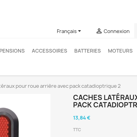
u si vous avez des questions sur un produit spécifique, vous 
6403761


Français
Connexion
PENSIONS
ACCESSOIRES
BATTERIES
MOTEURS
éraux pour roue arrière avec pack catadioptrique 2
CACHES LATÉRAUX
PACK CATADIOPTR
13,84 €
TTC