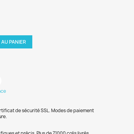
 AU PANIER
nce
rtificat de sécurité SSL. Modes de paiement
ure.
fiques et précis. Plus de 71000 colis livrés.