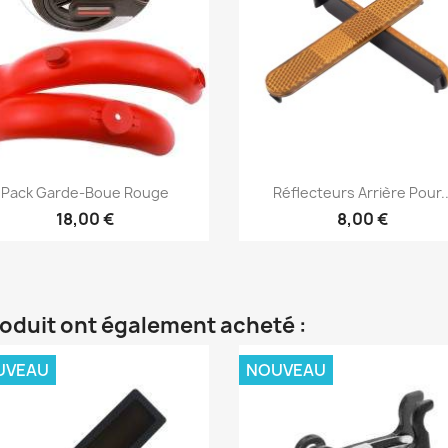
Aperçu rapide
Aperçu rapide


Pack Garde-Boue Rouge
Réflecteurs Arrière Pour..
18,00 €
8,00 €
roduit ont également acheté :
UVEAU
NOUVEAU