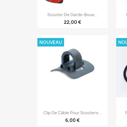
Aperçu rapide

Scooter De Garde-Boue...
22,00 €
NOUVEAU
NO
Aperçu rapide

Clip De Câble Pour Scooters...
6,00 €