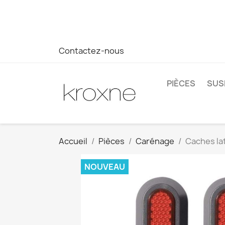
Si vous n'avez pas trouvé le produit que vous recherchez o
réponse plus rapide à vos questions --> WhatsApp +34 69
Contactez-nous
PIÈCES
SUS
Accueil
Pièces
Carénage
Caches lat
NOUVEAU