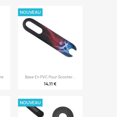
NOUVEAU
Aperçu rapide

re
Base En PVC Pour Scooter...
14,11 €
NOUVEAU