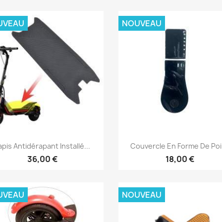
UVEAU
NOUVEAU
Aperçu rapide
Aperçu rapide


apis Antidérapant Installé...
Couvercle En Forme De Poi
36,00 €
18,00 €
UVEAU
NOUVEAU