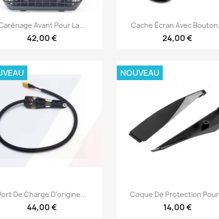
Aperçu rapide
Aperçu rapide


Carénage Avant Pour La...
Cache Écran Avec Bouton.
42,00 €
24,00 €
UVEAU
NOUVEAU
Aperçu rapide
Aperçu rapide


Port De Charge D'origine...
Coque De Protection Pour.
44,00 €
14,00 €