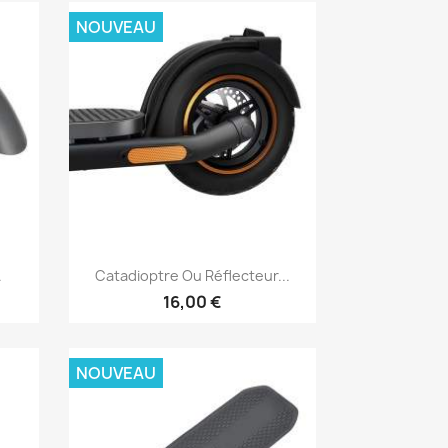
NOUVEAU
Aperçu rapide

.
Catadioptre Ou Réflecteur...
16,00 €
NOUVEAU