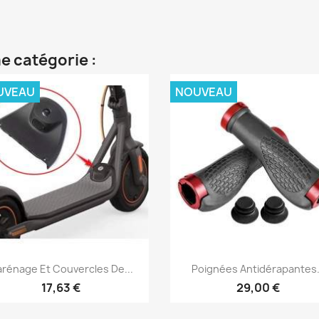
e catégorie :
UVEAU
NOUVEAU
Aperçu rapide
Aperçu rapide


rénage Et Couvercles De...
Poignées Antidérapantes.
17,63 €
29,00 €