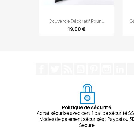
Aperçu rapide

Couvercle Décoratif Pour...
Ga
19,00 €
Facebook
Twitter
Rss
YouTube
Pinterest
Instagra
Lin
Politique de sécurité.
Achat sécurisé avec certificat de sécurité SS
Modes de paiement sécurisés : Paypal ou 3
Secure.