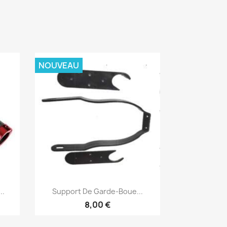
NOUVEAU
Aperçu rapide

..
Support De Garde-Boue...
8,00 €