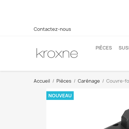
Si vous n'avez pas trouvé le produit que vous recherchez o
réponse plus rapide à vos questions --> WhatsApp +34 69
Contactez-nous
PIÈCES
SUS
Accueil
Pièces
Carénage
Couvre-fo
NOUVEAU