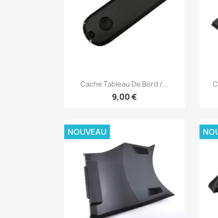
Aperçu rapide

Cache Tableau De Bord /...
C
9,00 €
NOUVEAU
NO