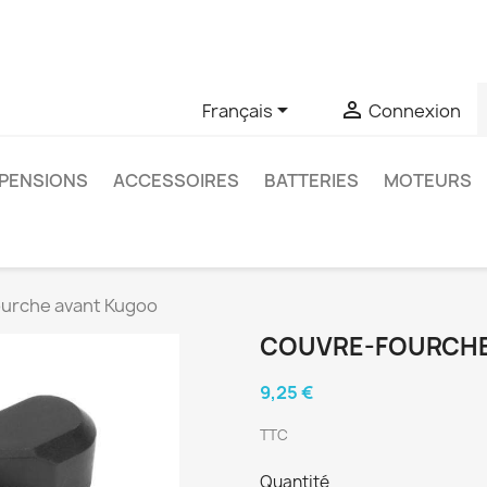
u si vous avez des questions sur un produit spécifique, vous 
6403761


Français
Connexion
PENSIONS
ACCESSOIRES
BATTERIES
MOTEURS
urche avant Kugoo
COUVRE-FOURCHE
9,25 €
TTC
Quantité