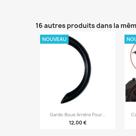
16 autres produits dans la mêm
NOUVEAU
NO
Aperçu rapide

Garde-Boue Arrière Pour...
Ca
12,00 €