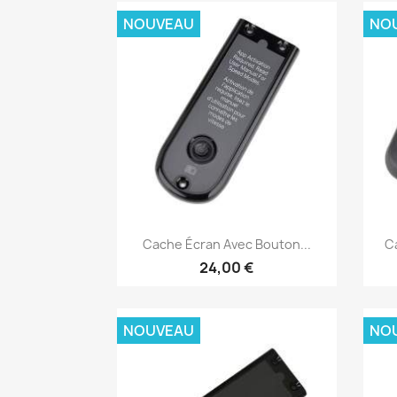
NOUVEAU
NO
Aperçu rapide

Cache Écran Avec Bouton...
Ca
24,00 €
NOUVEAU
NO