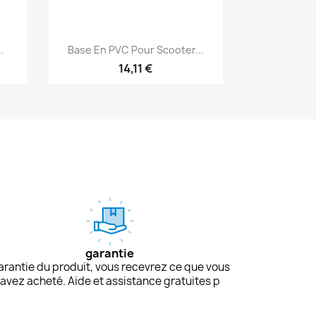
Aperçu rapide

.
Base En PVC Pour Scooter...
14,11 €
garantie
arantie du produit, vous recevrez ce que vous
avez acheté. Aide et assistance gratuites p