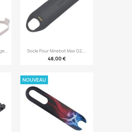
Aperçu rapide

e...
Socle Pour Ninebot Max G2,...
48,00 €
NOUVEAU