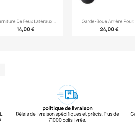
Aperçu rapide
Aperçu rapide


rniture De Feux Latéraux...
Garde-Boue Arrière Pour..
14,00 €
24,00 €
m
kedIn
TikTok
politique de livraison
L.
Délais de livraison spécifiques et précis. Plus de
G
D
71000 colis livrés.