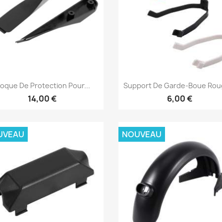
Aperçu rapide
Aperçu rapide


oque De Protection Pour...
Support De Garde-Boue Roug
14,00 €
6,00 €
UVEAU
NOUVEAU