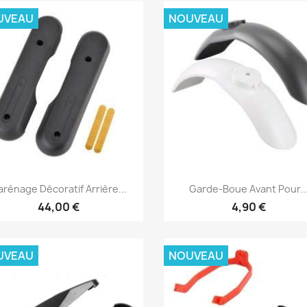
UVEAU
NOUVEAU
Aperçu rapide
Aperçu rapide


rénage Décoratif Arrière...
Garde-Boue Avant Pour..
44,00 €
4,90 €
UVEAU
NOUVEAU