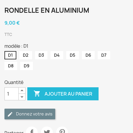
RONDELLE EN ALUMINIUM
9,00 €
TTC
modèle : D1
D1
D2
D3
D4
D5
D6
D7
D8
D9
Quantité

AJOUTER AU PANIER
Donnez votre avis