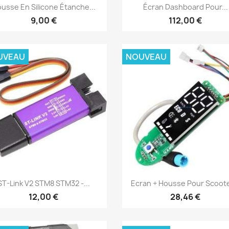
Aperçu rapide
Aperçu rapide


usse En Silicone Étanche...
Écran Dashboard Pour...
+2
9,00 €
112,00 €
UVEAU
NOUVEAU
Aperçu rapide
Aperçu rapide


ST-Link V2 STM8 STM32 -...
Ecran + Housse Pour Scooter
12,00 €
28,46 €