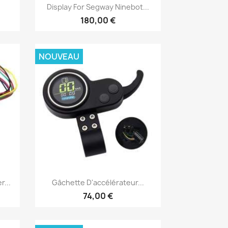
Aperçu rapide

Display For Segway Ninebot...
180,00 €
NOUVEAU
Aperçu rapide

...
Gâchette D'accélérateur...
74,00 €