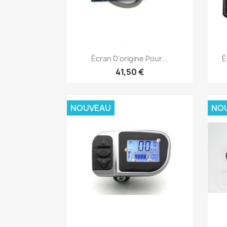
Aperçu rapide

Écran D'origine Pour...
É
41,50 €
NOUVEAU
NO