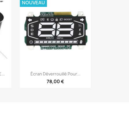
NOUVEAU
Aperçu rapide

...
Écran Déverrouillé Pour...
78,00 €