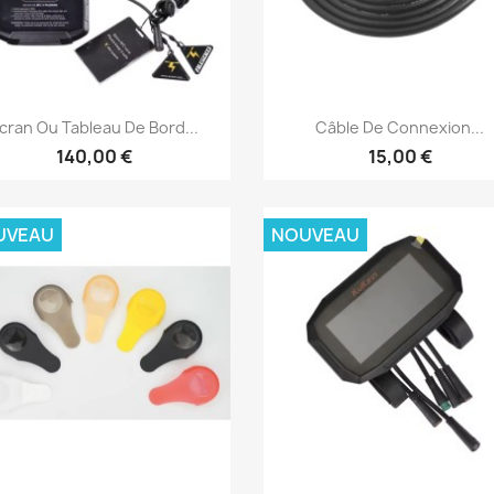
Aperçu rapide
Aperçu rapide


cran Ou Tableau De Bord...
Câble De Connexion...
140,00 €
15,00 €
UVEAU
NOUVEAU