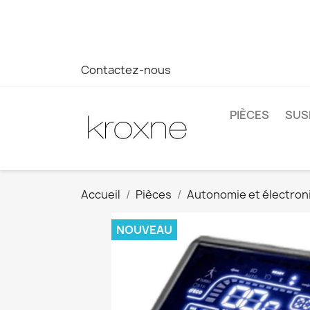
Si vous n'avez pas trouvé le produit que vous recherchez o
réponse plus rapide à vos questions --> WhatsApp +34 69
Contactez-nous
PIÈCES
SUS
Accueil
Pièces
Autonomie et électron
NOUVEAU