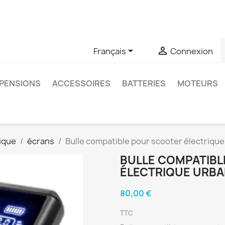
u si vous avez des questions sur un produit spécifique, vous 
6403761


Français
Connexion
PENSIONS
ACCESSOIRES
BATTERIES
MOTEURS
ique
écrans
Bulle compatible pour scooter électrique
BULLE COMPATIB
ÉLECTRIQUE URBAN
80,00 €
TTC