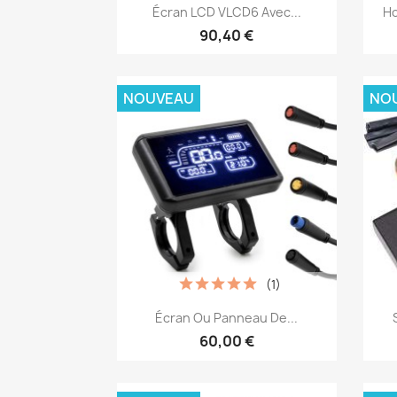
Aperçu rapide

Écran LCD VLCD6 Avec...
Ho
90,40 €
NOUVEAU
NO
(1)
Aperçu rapide

Écran Ou Panneau De...
60,00 €