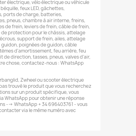
er électrique, vélo électrique ou véhicule
béquille, feux LED, gâchettes,
, ports de charge, batteries,
es, pneus, chambre à air interne, freins,
s de frein, leviers de frein, câble de frein,
de protection pour le châssis, attelage
, écrous, support de frein, ailes, attelage
, guidon, poignées de guidon, câble
tèmes d'amortissement, feu arrière, feu
t de direction, tasses, pneus, valves d'air,
utre chose, contactez-nous : WhatsApp
rbanglid, Zwheel ou scooter électrique
z pas trouvé le produit que vous recherchez
tions sur un produit spécifique, vous
ia WhatsApp pour obtenir une réponse
ions --> WhatsApp + 34 696403761 - vous
contacter via le même numéro avec