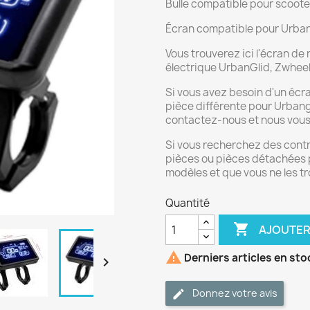
Bulle compatible pour scooter
Écran compatible pour Urba
Vous trouverez ici l'écran d
électrique UrbanGlid, Zwheel 
Si vous avez besoin d'un écra
pièce différente pour Urbang
contactez-nous et nous vous 
Si vous recherchez des contr
pièces ou pièces détachées p
modèles et que vous ne les tr
Quantité

AJOUTER

Derniers articles en sto

Donnez votre avis