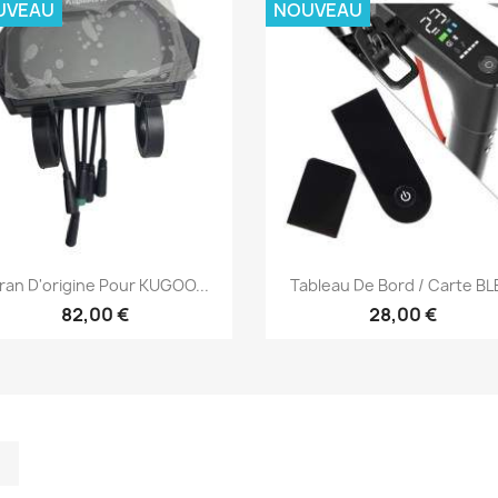
UVEAU
NOUVEAU
Aperçu rapide
Aperçu rapide


ran D'origine Pour KUGOO...
Tableau De Bord / Carte BLE
82,00 €
28,00 €
m
kedIn
TikTok