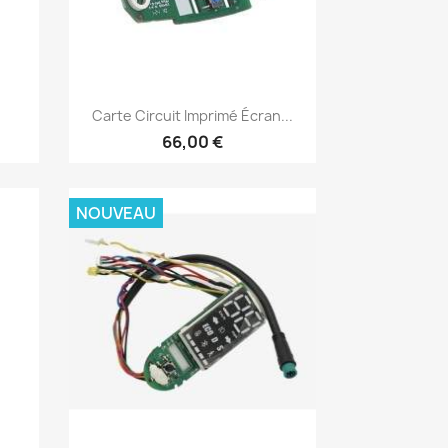
Aperçu rapide

Carte Circuit Imprimé Écran...
66,00 €
NOUVEAU