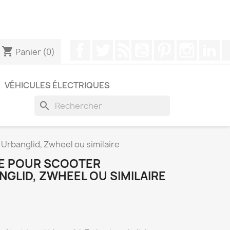
pouvez nous contacter via WhatsApp pour obtenir une
Facebook
Twitter
Rss
YouTube
Pinterest
Instagr
Li
shopping_cart
Panier
(0)
VÉHICULES ÉLECTRIQUES
search
 Urbanglid, Zwheel ou similaire
LE POUR SCOOTER
GLID, ZWHEEL OU SIMILAIRE