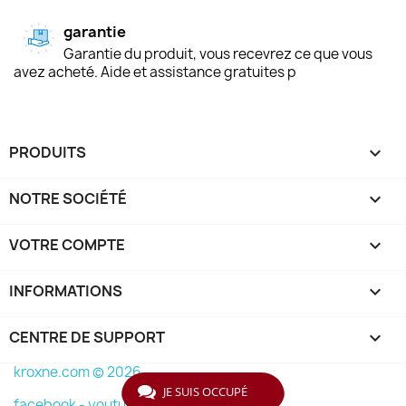
garantie
Garantie du produit, vous recevrez ce que vous
avez acheté. Aide et assistance gratuites p
PRODUITS

NOTRE SOCIÉTÉ

VOTRE COMPTE

INFORMATIONS
keyboard_arrow_down
CENTRE DE SUPPORT

kroxne.com © 2026
JE SUIS OCCUPÉ
facebook -
youtube -
instagram