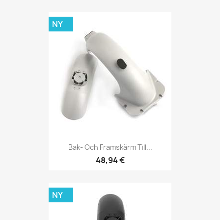
NY
Bak- Och Framskärm Till...
48,94 €
NY