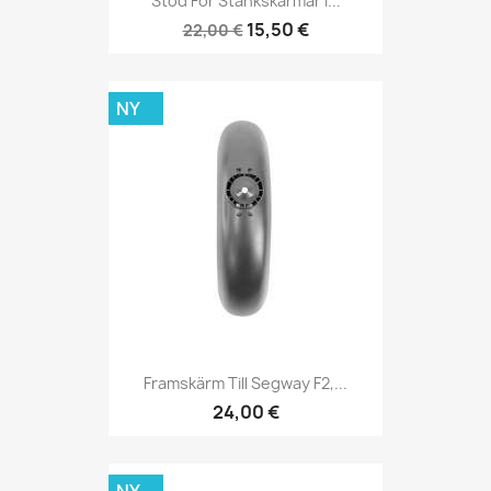
Stöd För Stänkskärmar I...
15,50 €
22,00 €
NY
Framskärm Till Segway F2,...
24,00 €
NY