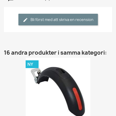
Bli först med att skriva en recension
16 andra produkter i samma kategori:
NY