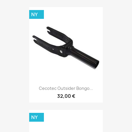
NY
Cecotec Outsider Bongo...
32,00 €
NY