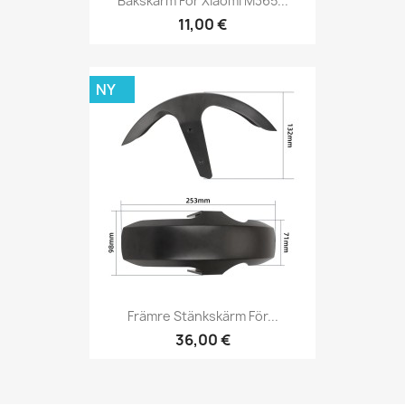
Bakskärm För Xiaomi M365...
11,00 €
NY
Främre Stänkskärm För...
36,00 €