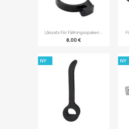
Snabbvy

Låssats För Fällningsspaken...
F
8,00 €
NY
NY