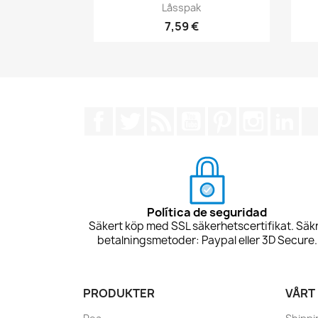
Snabbvy

Låsspak
7,59 €
Facebook
Twitter
RSS
YouTube
Pinterest
Instagra
Lin
Política de seguridad
Säkert köp med SSL säkerhetscertifikat. Säk
betalningsmetoder: Paypal eller 3D Secure.
PRODUKTER
VÅRT