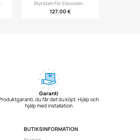
Snabbvy

.
Styrstam För Elscooter...
127,00 €
Garanti
Produktgaranti, du får det du köpt. Hjälp och
hjälp med installation
BUTIKSINFORMATION
Spanien