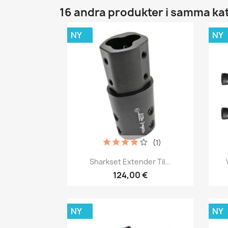
16 andra produkter i samma ka
NY
NY
(1)
Snabbvy

Sharkset Extender Til...
124,00 €
NY
NY