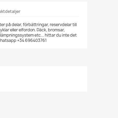
ktdetaljer
er på delar, förbättringar, reservdelar till
lcyklar eller elfordon. Däck, bromsar,
 dämpningssystem etc... hittar du inte det
 whatsapp +34 696403761