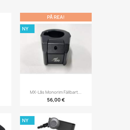
PÅ REA!
NY
Snabbvy

MX-Lås Monorim Fällbart...
56,00 €
NY