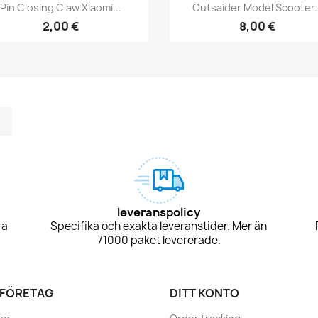
Snabbvy
Snabbvy


Pin Closing Claw Xiaomi...
Outsaider Model Scooter..
2,00 €
8,00 €
m
kedIn
TikTok
leveranspolicy
ra
Specifika och exakta leveranstider. Mer än
71000 paket levererade.
 FÖRETAG
DITT KONTO