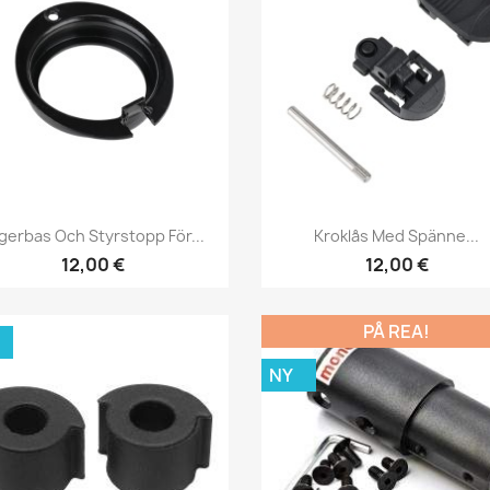
Snabbvy
Snabbvy


gerbas Och Styrstopp För...
Kroklås Med Spänne...
12,00 €
12,00 €
PÅ REA!
NY