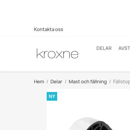
Om du inte har hittat produkten du letar efter eller har fr
696403761
Kontakta oss
DELAR
AVS
Hem
Delar
Mast och fällning
Fällsto
NY