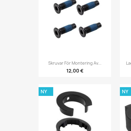
Snabbvy

Skruvar För Montering Av...
La
12,00 €
NY
NY