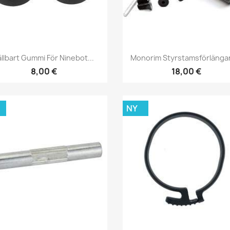
Snabbvy
Snabbvy


ällbart Gummi För Ninebot...
Monorim Styrstamsförlängar
8,00 €
18,00 €
NY