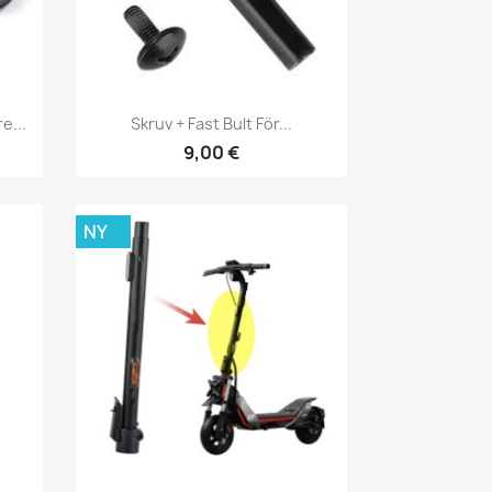
Snabbvy

e...
Skruv + Fast Bult För...
9,00 €
NY