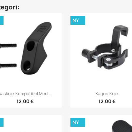
tegori:
NY
Snabbvy
Snabbvy


Vaskrok Kompatibel Med...
Kugoo Krok
12,00 €
12,00 €
NY