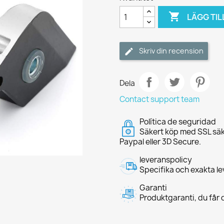

LÄGG TIL
Skriv din recension
Dela
Contact support team
Política de seguridad
Säkert köp med SSL säk
Paypal eller 3D Secure.
leveranspolicy
Specifika och exakta le
Garanti
Produktgaranti, du får d