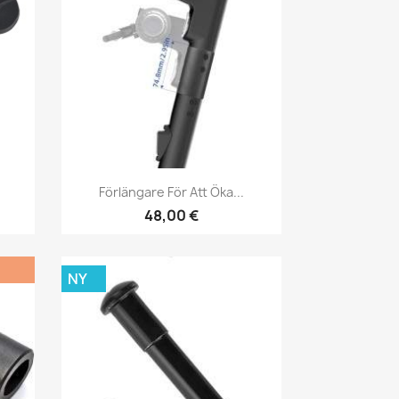
Snabbvy

Förlängare För Att Öka...
48,00 €
NY