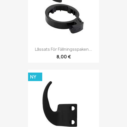
Låssats För Fällningsspaken...
8,00 €
NY