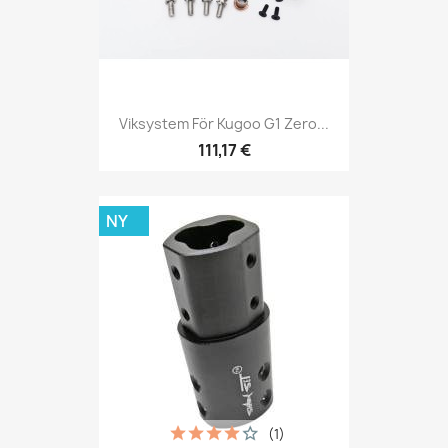
Viksystem För Kugoo G1 Zero...
111,17 €
NY
(1)