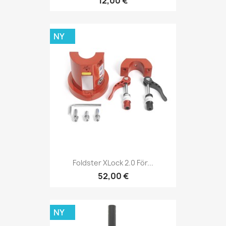
12,00 €
NY
Foldster XLock 2.0 För...
52,00 €
NY