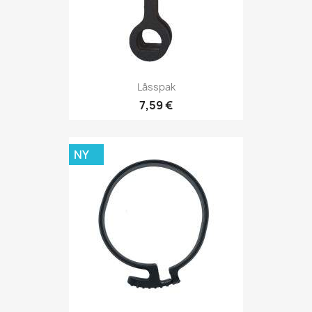
Låsspak
7,59 €
NY