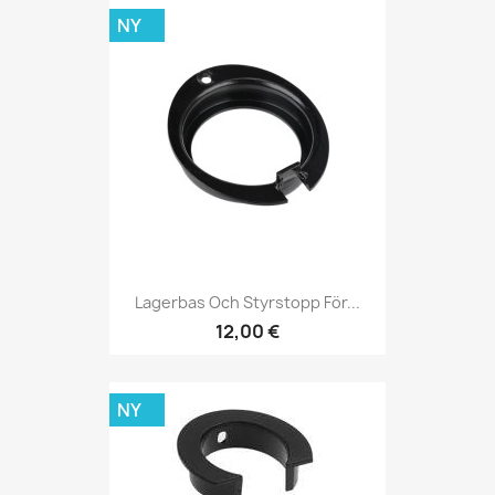
NY
Lagerbas Och Styrstopp För...
12,00 €
NY