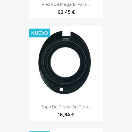
Pieza De Plegado Para...
62,45 €
NUEVO
Tope De Dirección Para...
16,84 €