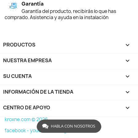
Garantía
Garantía del producto, recibirás lo que has
comprado. Asistencia y ayuda en la instalación
PRODUCTOS

NUESTRA EMPRESA

SU CUENTA

INFORMACIÓN DE LA TIENDA
keyboard_arrow_down
CENTRO DE APOYO

kroxne.com © 2026
HABLA CON NOSOTROS
facebook -
youtube -
instagram