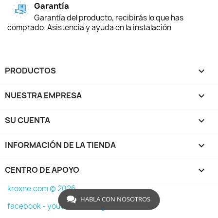
Garantía
Garantía del producto, recibirás lo que has
comprado. Asistencia y ayuda en la instalación
PRODUCTOS

NUESTRA EMPRESA

SU CUENTA

INFORMACIÓN DE LA TIENDA
keyboard_arrow_down
CENTRO DE APOYO

kroxne.com © 2026
HABLA CON NOSOTROS
facebook -
youtube -
instagram