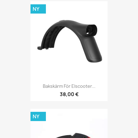
NY
Bakskärm För Elscooter...
38,00 €
NY