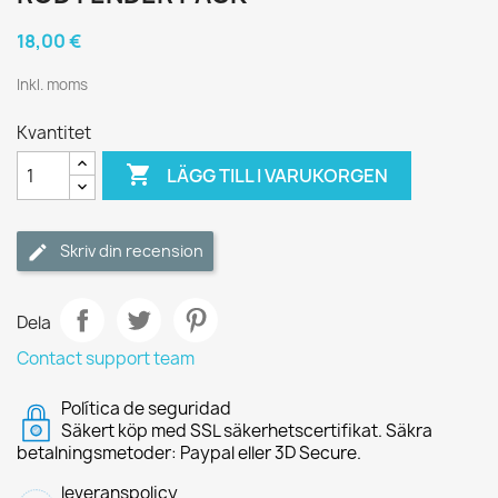
18,00 €
Inkl. moms
Kvantitet

LÄGG TILL I VARUKORGEN
Skriv din recension
Dela
Contact support team
Política de seguridad
Säkert köp med SSL säkerhetscertifikat. Säkra
betalningsmetoder: Paypal eller 3D Secure.
leveranspolicy