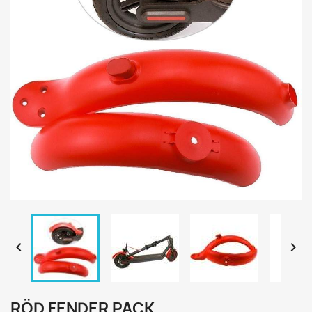


RÖD FENDER PACK