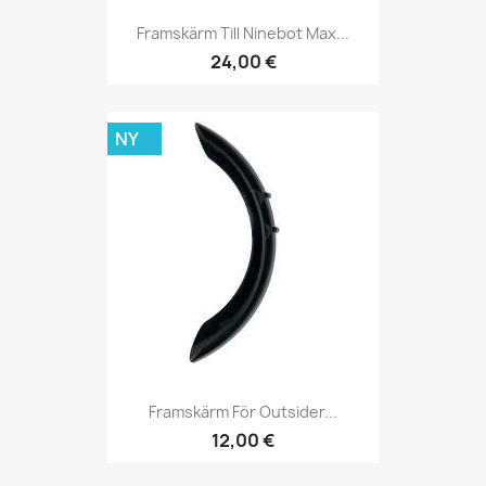
Framskärm Till Ninebot Max...
24,00 €
NY
Framskärm För Outsider...
12,00 €