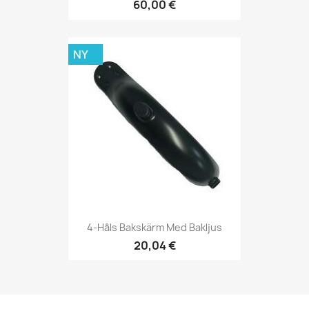
60,00 €
NY
4-Håls Bakskärm Med Bakljus
20,04 €