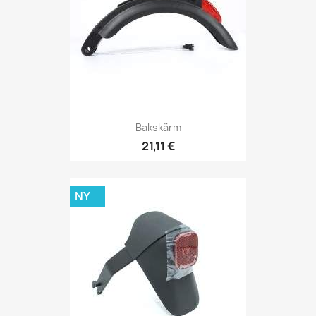
Bakskärm
21,11 €
NY