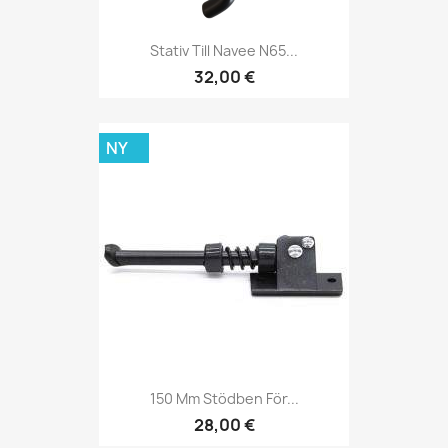
Stativ Till Navee N65...
32,00 €
NY
150 Mm Stödben För...
28,00 €