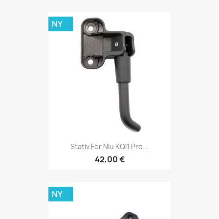
NY
Stativ För Niu KQi1 Pro...
42,00 €
NY