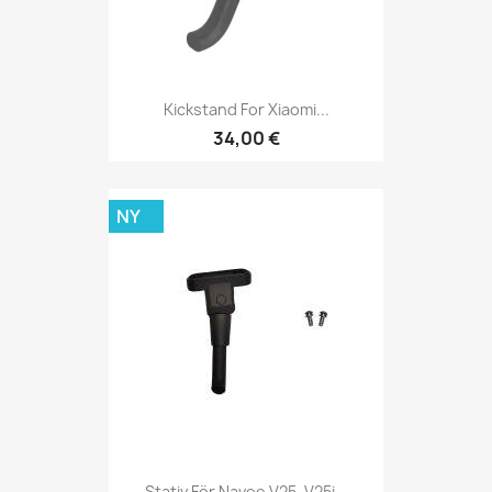
Kickstand For Xiaomi...
34,00 €
NY
Stativ För Navee V25, V25i...