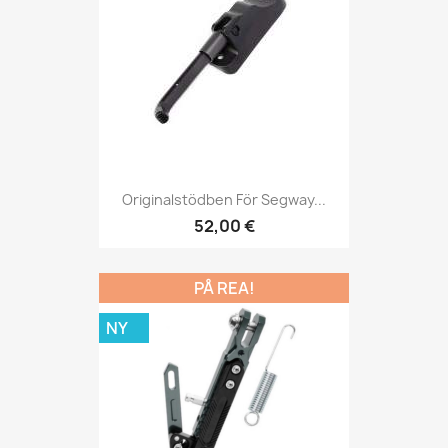
Originalstödben För Segway...
52,00 €
PÅ REA!
NY