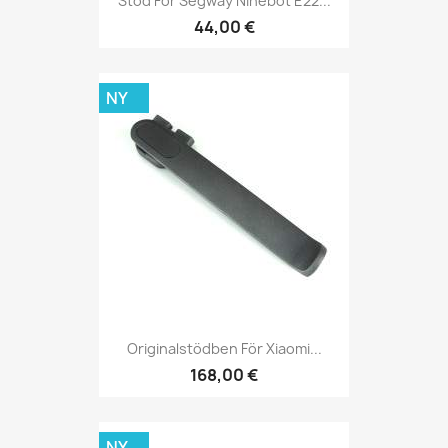
Stöd För Segway Ninebot E22...
44,00 €
NY
Originalstödben För Xiaomi...
168,00 €
NY