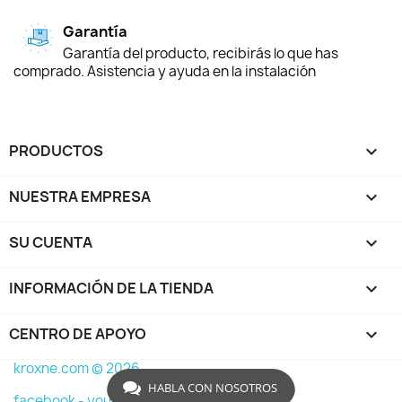
Garantía
Garantía del producto, recibirás lo que has
comprado. Asistencia y ayuda en la instalación
PRODUCTOS

NUESTRA EMPRESA

SU CUENTA

INFORMACIÓN DE LA TIENDA
keyboard_arrow_down
CENTRO DE APOYO

kroxne.com © 2026
HABLA CON NOSOTROS
facebook -
youtube -
instagram