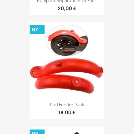
Komplett Reparationskit För...
20,00 €
NY
Röd Fender Pack
18,00 €
NY