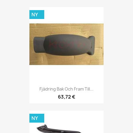
NY
Fjädring Bak Och Fram Till...
63,72 €
NY