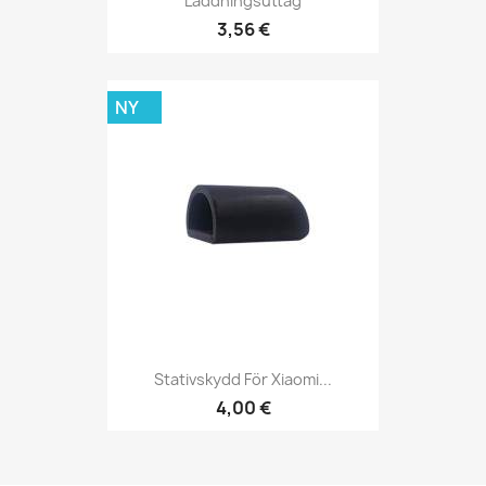
Laddningsuttag
3,56 €
NY
Stativskydd För Xiaomi...
4,00 €