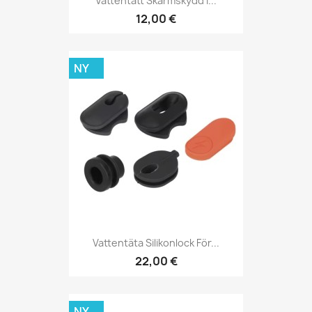
Vattentätt Skärmskydd I...
12,00 €
NY
Vattentäta Silikonlock För...
22,00 €
NY