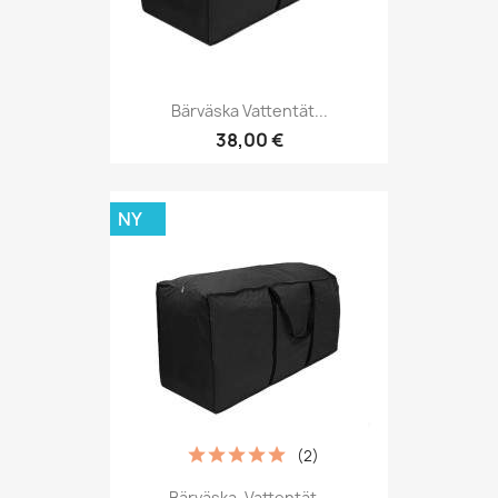
Bärväska Vattentät...
38,00 €
NY
(2)
Bärväska, Vattentät...