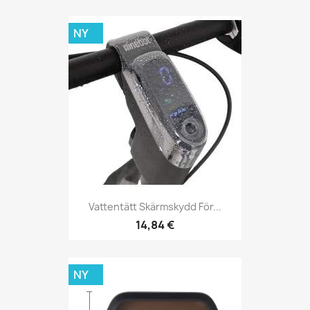
NY
Vattentätt Skärmskydd För...
14,84 €
NY