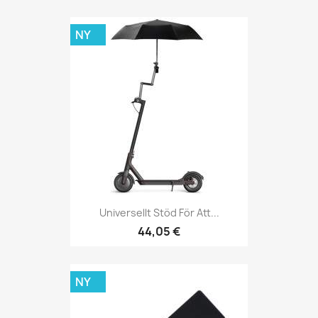
NY
Universellt Stöd För Att...
44,05 €
NY