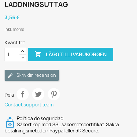
LADDNINGSUTTAG
3,56 €
Inkl. moms
Kvantitet

LÄGG TILL I VARUKORGEN
Skriv din recension
Dela
Contact support team
Política de seguridad
Säkert köp med SSL säkerhetscertifikat. Säkra
betalningsmetoder: Paypal eller 3D Secure.