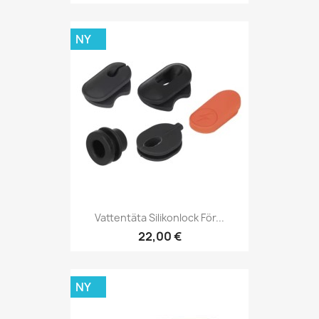
NY
Vattentäta Silikonlock För...
22,00 €
NY