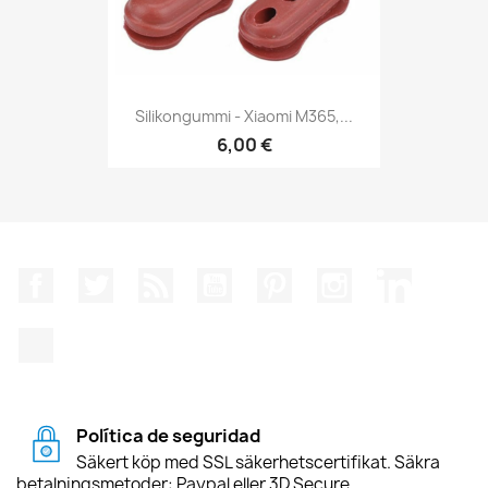
Silikongummi - Xiaomi M365,...
6,00 €
Facebook
Twitter
RSS
YouTube
Pinterest
Instagram
LinkedIn
TikTok
Política de seguridad
Säkert köp med SSL säkerhetscertifikat. Säkra
betalningsmetoder: Paypal eller 3D Secure.