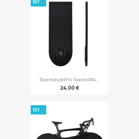
NY
Skärmskydd För Xiaomi MI4...
24,00 €
NY