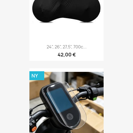
24", 26", 27,5", 700c...
42,00 €
NY